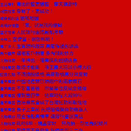
青出於藍更勝藍 摩天嶺甜柿
生活專刊
穿對了，更成功！
封面故事
退場地圖
總編輯的話
「笨」就是我的優點
商場自慢塾
人民銀行面臨嚴酷考驗
星河隨筆
空便當，很恐怖喲！
去梯言
生質燃料政策 高度保護的謬誤
馬丁沃夫
讓老客戶願意 多掏錢的妙方
房市觀察
一年拚出一億業績的超級店長
人物特寫
敢賠才能賺 孫正義大玩以小搏大術
科技風雲
不滿換股價格 美商新橋高分貝反對
投資焦點
中國地產雙巨頭眼中的兩顆寶石
產業風雲
不靠富爸爸 附屬單位反成金雞母
產業風雲
複製豐田學 結案時程大減99％
產業風雲
香港賽馬會成了台灣運動彩取經地
產業風雲
長子上車前 先把組織變自動機器人
產業風雲
用查帳般高標準 讓發行量說真話
人物專訪
耗時8年、燒盡家財 只為拍一部昆蟲紀錄片
人物特寫
若痛苦不幸發生 我們要與它共存
人物特寫