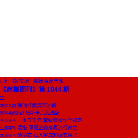
上一期
荒地 闖出百萬年薪
《商業周刊》第 1044 期
豬油拌飯與茶油飯
饕姊食記
托斯卡尼品酒記
董事長嬉遊記
一季五千元 黃致豪造型全搞定
生活專刊
混搭 邱耀正變身異流行教主
生活專刊
慎挑衣 石大宇成超級衣架子
生活專刊