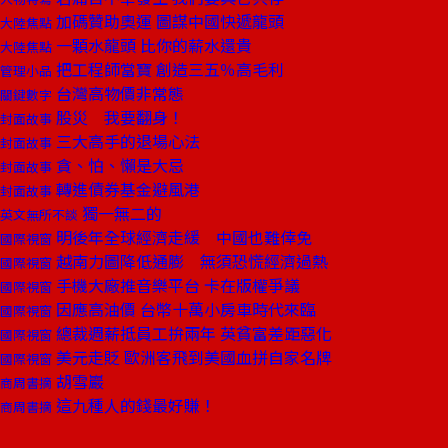
加碼贊助奧運 圖謀中國快遞龍頭
大陸焦點
一顆水龍頭 比你的薪水還貴
大陸焦點
把工程師當寶 創造三五％高毛利
管理小品
台灣高物價非常態
關鍵數字
股災 我要翻身！
封面故事
三大高手的退場心法
封面故事
貪、怕、懶是大忌
封面故事
轉進債券基金避風港
封面故事
獨一無二的
英文無所不談
明後年全球經濟走緩 中國也難倖免
國際視窗
越南力圖降低通膨 無須恐慌經濟過熱
國際視窗
手機大廠推音樂平台 卡在版權爭議
國際視窗
因應高油價 台幣十萬小房車時代來臨
國際視窗
總裁週薪抵員工拚兩年 英貧富差距惡化
國際視窗
美元走貶 歐洲客飛到美國血拼自家名牌
國際視窗
胡雪巖
商周書摘
這九種人的錢最好賺！
商周書摘