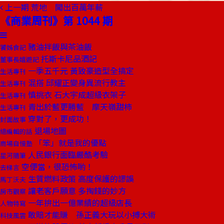
上一期
荒地 闖出百萬年薪
《商業周刊》第 1044 期
豬油拌飯與茶油飯
饕姊食記
托斯卡尼品酒記
董事長嬉遊記
一季五千元 黃致豪造型全搞定
生活專刊
混搭 邱耀正變身異流行教主
生活專刊
慎挑衣 石大宇成超級衣架子
生活專刊
青出於藍更勝藍 摩天嶺甜柿
生活專刊
穿對了，更成功！
封面故事
退場地圖
總編輯的話
「笨」就是我的優點
商場自慢塾
人民銀行面臨嚴酷考驗
星河隨筆
空便當，很恐怖喲！
去梯言
生質燃料政策 高度保護的謬誤
馬丁沃夫
讓老客戶願意 多掏錢的妙方
房市觀察
一年拚出一億業績的超級店長
人物特寫
敢賠才能賺 孫正義大玩以小搏大術
科技風雲