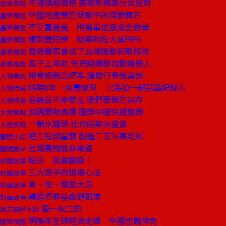
不滿換股價格 美商新橋高分貝反對
投資焦點
中國地產雙巨頭眼中的兩顆寶石
產業風雲
不靠富爸爸 附屬單位反成金雞母
產業風雲
複製豐田學 結案時程大減99％
產業風雲
香港賽馬會成了台灣運動彩取經地
產業風雲
長子上車前 先把組織變自動機器人
產業風雲
用查帳般高標準 讓發行量說真話
人物專訪
耗時8年、燒盡家財 只為拍一部昆蟲紀錄片
人物特寫
若痛苦不幸發生 我們要與它共存
人物特寫
加碼贊助奧運 圖謀中國快遞龍頭
大陸焦點
一顆水龍頭 比你的薪水還貴
大陸焦點
把工程師當寶 創造三五％高毛利
管理小品
台灣高物價非常態
關鍵數字
股災 我要翻身！
封面故事
三大高手的退場心法
封面故事
貪、怕、懶是大忌
封面故事
轉進債券基金避風港
封面故事
獨一無二的
英文無所不談
明後年全球經濟走緩 中國也難倖免
國際視窗