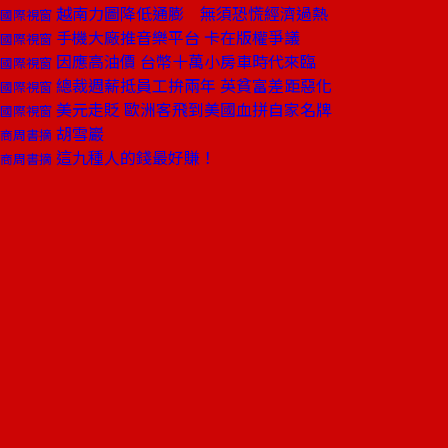
越南力圖降低通膨 無須恐慌經濟過熱
國際視窗
手機大廠推音樂平台 卡在版權爭議
國際視窗
因應高油價 台幣十萬小房車時代來臨
國際視窗
總裁週薪抵員工拚兩年 英貧富差距惡化
國際視窗
美元走貶 歐洲客飛到美國血拼自家名牌
國際視窗
胡雪巖
商周書摘
這九種人的錢最好賺！
商周書摘