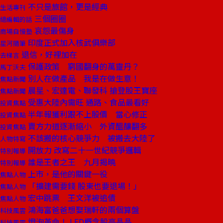
不只是旅館，更是經典
生活專刊
三個圈圈
總編輯的話
哀怨最傷身
商場自慢塾
印度正式加入核武俱樂部
星河隨筆
退信，好裡加在
去梯言
保護政策 窮國翻身的萬靈丹？
馬丁沃夫
別人在做產品 我是在做生意！
焦點新聞
晨星、宏達電、聯發科 搶登股王寶座
焦點新聞
受惠大陸內需旺 通路、食品最看好
投資焦點
半年報獲利跟不上股價 當心修正
投資焦點
賣方力道逐漸縮小 外資醞釀翻多
投資焦點
不該搬的核心競爭力 被搬去大陸了
人物特寫
開放力 改寫二十一世紀競爭邏輯
特別報導
誰是王者之王 九月揭曉
特別報導
上市，是他的關鍵一役
焦點人物
「擴建需要錢 股東也要退場！」
焦點人物
宏中跳票 王文洋被追債
焦點人物
鴻海富爸爸想娶瑞軒的兩個算盤
科技風雲
燈泡革命！ LED概念股亮晶晶
科技風雲