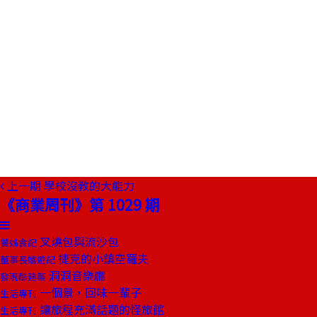
上一期
學校沒教的大能力
《商業周刊》第 1029 期
叉燒包與流沙包
饕姊食記
捷克的小鎮空羅夫
董事長嬉遊記
洞洞音樂廳
發現酷建築
一個景，回味一輩子
生活專刊
讓旅程充滿話題的怪旅館
生活專刊