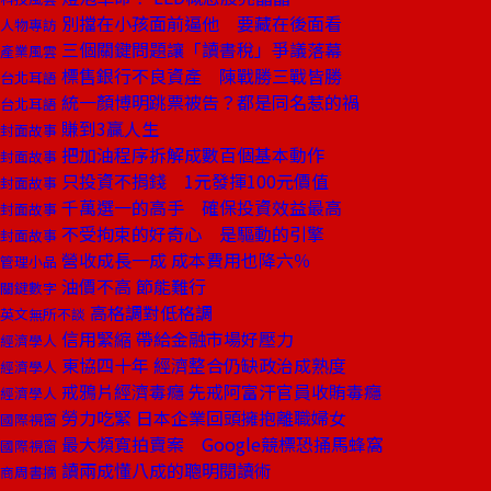
別擋在小孩面前逼他 要藏在後面看
人物專訪
三個關鍵問題讓「讀書稅」爭議落幕
產業風雲
標售銀行不良資產 陳戰勝三戰皆勝
台北耳語
統一顏博明跳票被告？都是同名惹的禍
台北耳語
賺到3贏人生
封面故事
把加油程序拆解成數百個基本動作
封面故事
只投資不捐錢 1元發揮100元價值
封面故事
千萬選一的高手 確保投資效益最高
封面故事
不受拘束的好奇心 是驅動的引擎
封面故事
營收成長一成 成本費用也降六％
管理小品
油價不高 節能難行
關鍵數字
高格調對低格調
英文無所不談
信用緊縮 帶給金融市場好壓力
經濟學人
東協四十年 經濟整合仍缺政治成熟度
經濟學人
戒鴉片經濟毒癮 先戒阿富汗官員收賄毒癮
經濟學人
勞力吃緊 日本企業回頭擁抱離職婦女
國際視窗
最大頻寬拍賣案 Google競標恐捅馬蜂窩
國際視窗
讀兩成懂八成的聰明閱讀術
商周書摘