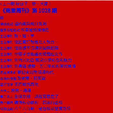
上一期
好日子 變，大贏！
《商業周刊》第 1028 期
滷肉飯與虱目魚粥
饕姊食記
推車過橋慢慢走
董事長嬉遊記
新‧遊‧學
生活專刊
從匠氣打鼓進階人鼓合一
生活專刊
從肢體不協調到聞樂起舞
生活專刊
零底子也能畫出驚豔處女作
生活專刊
到納米比亞 感受沙漠的色彩魅力
生活專刊
到高雄 體驗一五○年前的英式風情
生活專刊
歡迎來到新知識時代
客座總編輯
紮硬寨，打死戰
商場自慢塾
東西對抗再現
星河隨筆
扁扁‧謝謝
去梯言
全球金融 該居安思危了
馬丁沃夫
購併前必做的 四面向查核
房市觀察
八千六百點 是台股最堅實防線
特別企劃