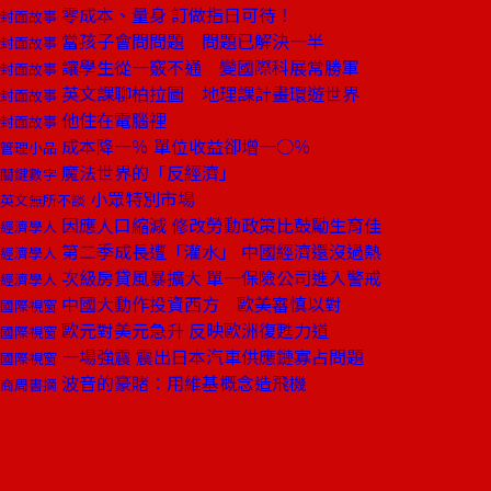
零成本、量身 訂做指日可待！
封面故事
當孩子會問問題 問題已解決一半
封面故事
讓學生從一竅不通 變國際科展常勝軍
封面故事
英文課聊柏拉圖 地理課計畫環遊世界
封面故事
他住在電腦裡
封面故事
成本降一％ 單位收益卻增一○％
管理小品
魔法世界的「反經濟」
關鍵數字
小眾特別市場
英文無所不談
因應人口縮減 修改勞動政策比鼓勵生育佳
經濟學人
第二季成長遭「灌水」 中國經濟還沒過熱
經濟學人
次級房貸風暴擴大 單一保險公司進入警戒
經濟學人
中國大動作投資西方 歐美審慎以對
國際視窗
歐元對美元急升 反映歐洲復甦力道
國際視窗
一場強震 震出日本汽車供應鏈寡占問題
國際視窗
波音的豪賭：用維基概念造飛機
商周書摘