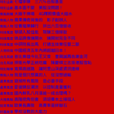
七檔季賺 三六％台股基金
特別企劃
基本面不變 美股沒問題！
特別企劃
大廠不捧場 4G釋照價值大縮水
焦點新聞
蘋果傳奇背後的 影子創辦人
焦點人物
從養殖業轉行 拚出六百億營收
焦點人物
華碩入股佳能 現賺三億嫁妝
科技風雲
做品牌像燒開水 燒開就完全不同
科技風雲
中研院長出馬 打通生技業任督二脈
科技風雲
中國經濟五年內將超越日本！
人物特寫
昔比梟雄今比王又曾 曹興誠再告謝金河
台北耳語
捍衛光學正統吃癟 陳慶棋立志掛港股雪恥
台北耳語
寬頻高速路 讓阿里山深處資訊連線
特別報導
我是個只想贏的人 從沒想過輸
焦點人物
避掉所有風險 是必要手段
產業風雲
愛彼錶反潮流 以控制產量獲利
產業風雲
國內鮮乳八月漲逾一成合理嗎？
產業風雲
高階挖角但書 須培養本土接班人
大陸焦點
歐美長壽險 高費率是絆腳石
投資焦點
學校沒教的大能力
封面故事