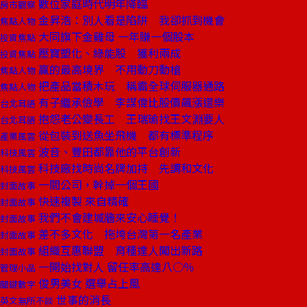
數位家庭時代明年降臨
房市觀察
金昇浩：別人看是陷阱 我卻抓到機會
焦點人物
大同旗下金雞母 一年賺一個股本
投資焦點
壓寶塑化、綠能股 獲利兩成
投資焦點
贏的最高境界 不用動刀動槍
焦點人物
把產品當積木玩 稱霸全球伺服器通路
焦點人物
有子繼承儉學 李謀偉比股價飆漲還樂
台北耳語
抱怨老公變長工 王瑞瑜找王文淵要人
台北耳語
從包裝到送魚坐飛機 都有標準程序
產業風雲
波音、豐田都靠他的平台創新
科技風雲
科技廠找時尚名牌加持 先調和文化
科技風雲
一間公司，幹掉一個王國
封面故事
快速複製 來自精確
封面故事
我們不會建城牆來安心睡覺！
封面故事
差不多文化 拖垮台灣第一名產業
封面故事
組織互惠聯盟 育種達人闖出新路
封面故事
一開始找對人 留任率高達八○％
管理小品
俊男美女 選舉占上風
關鍵數字
世事的消長
英文無所不談