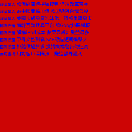
歐洲經濟體持續復甦 仍須改革苦藥
經濟學人
為中國關係加值 歐盟勸阻台灣公投
經濟學人
美國次級房貸泡沫化 恐將重擊房市
經濟學人
南韓互動搜尋平台 讓Google踢鐵板
國際視窗
解構iPod成本 蘋果靠設計受益最多
國際視窗
甲骨文控剽竊 SAP認錯短期衝擊大
國際視窗
旅館供過於求 投資機構警告勿追高
國際視窗
用對客戶區隔法 賺進額外獲利
商周書摘