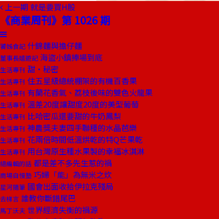
上一期
就是要買H股
《商業周刊》第 1026 期
什錦麵與擔仔麵
饕姊食記
海盜小鎮捧場到底
董事長嬉遊記
甜‧秘密
生活專刊
住五星級總統棚架的有機百香果
生活專刊
有蘭花香氣、荔枝後味的雙色火龍果
生活專刊
溫差20度讓甜度20度的美型葡萄
生活專刊
比哈密瓜還要甜的牛奶鳳梨
生活專刊
神農獎夫妻四手聯種的水晶芭樂
生活專刊
花兩倍時間低溫烘乾的特Q芒果乾
生活專刊
用台灣原生種水果製的幸福冰淇淋
生活專刊
都是差不多先生惹的禍
總編輯的話
巧婦「能」為無米之炊
商場自慢塾
國會出面收拾伊拉克殘局
星河隨筆
誰教你斷錯尾巴
去梯言
世界經濟失衡的禍源
馬丁沃夫