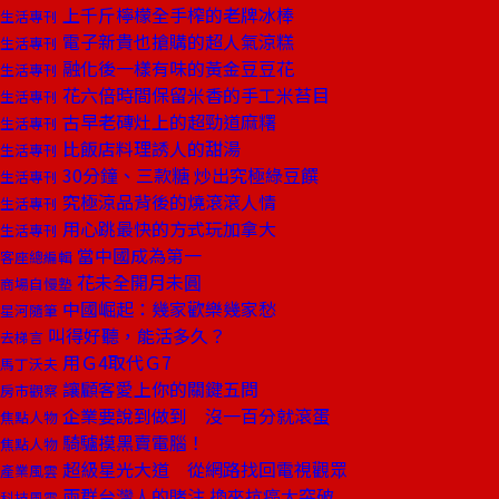
上千斤檸檬全手榨的老牌冰棒
生活專刊
電子新貴也搶購的超人氣涼糕
生活專刊
融化後一樣有味的黃金豆豆花
生活專刊
花六倍時間保留米香的手工米苔目
生活專刊
古早老磚灶上的超勁道麻糬
生活專刊
比飯店料理誘人的甜湯
生活專刊
30分鐘、三款糖 炒出究極綠豆饌
生活專刊
究極涼品背後的燒滾滾人情
生活專刊
用心跳最快的方式玩加拿大
生活專刊
當中國成為第一
客座總編輯
花未全開月未圓
商場自慢塾
中國崛起：幾家歡樂幾家愁
星河隨筆
叫得好聽，能活多久？
去梯言
用Ｇ4取代Ｇ7
馬丁沃夫
讓顧客愛上你的關鍵五問
房市觀察
企業要說到做到 沒一百分就滾蛋
焦點人物
騎驢摸黑賣電腦！
焦點人物
超級星光大道 從網路找回電視觀眾
產業風雲
兩群台灣人的賭注 換來抗癌大突破
科技風雲