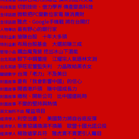
切割技術、借力學界 傳產變高科技
科技風雲
微軟把PC變數位家電 賺消費財
全球話題
雅虎、Google手機戰 將在台開打
全球話題
最有野心的銀行家
人物專訪
搶賺台股 十年大多頭
特別企劃
布局台股基金 大選前賺三成
特別企劃
鐵血魔鬼營 挖出冰山下潛能
管理小品
卸下中鋼董座 江耀宗人氣遜林文淵
台北耳語
爭旺宏董監失利 力晶敗給黑衣女
台北耳語
台灣「老力」不及美日
關鍵數字
要有「我會影響中國」的信心
封面故事
開香港戶頭 賺中國成長力
封面故事
繳稅、開新公司 比中國還耗時
封面故事
不變的堅持與熱情
封面故事
權益項目
英文無所不談
利空出盡？ 美國勢力將自谷底反彈
經濟學人
新憲協議換湯不換藥 歐盟十國允諾公投
經濟學人
楊致遠掌兵符 雅虎賣不賣更引人矚目
經濟學人