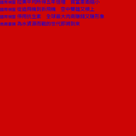
拉美平均所得五年倍增 貧富差距縮小
國際視窗
從造飛機到拆飛機 空中雙雄又槓上
國際視窗
停用抗生素 全球最大肉商賺錢又賺形象
國際視窗
為水資源而戰的世代即將到來
商周書摘