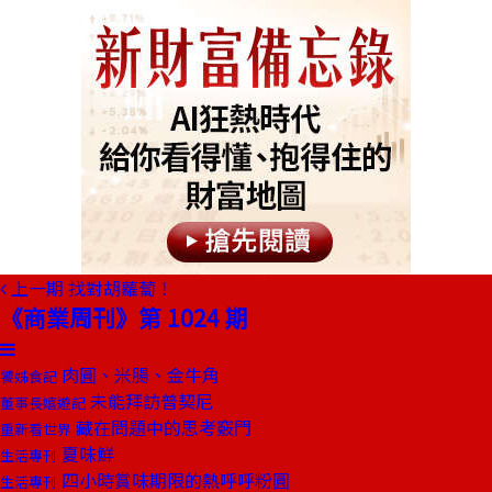
上一期
找對胡蘿蔔！
《商業周刊》第 1024 期
肉圓、米腸、金牛角
饕姊食記
未能拜訪普契尼
董事長嬉遊記
藏在問題中的思考竅門
重新看世界
夏味鮮
生活專刊
四小時賞味期限的熱呼呼粉圓
生活專刊