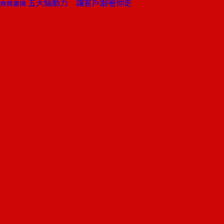
五大驅動力 讓客戶跟著你走
商周書摘