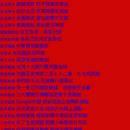
虛擬探險 蚊子窩變茶夜店
生活專刊
設計生活 修車廠變家具店
生活專刊
走進歷史 廢古厝變文化館
生活專刊
象糞造紙 有創意沒味道
生活專刊
從王到卓，希望已燃
總編輯的話
為自己的決定負責任
商場自慢塾
中美貿易戰逼近
星河隨筆
有何面目見阿嬤
去梯言
萬里長城的教訓
馬丁沃夫
台灣十大銀行整併要加快
房市觀察
力霸王家掏空二百七十二億 七大荒謬劇
焦點新聞
他們的手法 比搶銀行還惡劣
焦點新聞
沒一家公司穩定賺錢 卻想做王永慶
焦點新聞
三大關鍵引爆觸控面板千億商機
科技風雲
Google中國 用妥協換上億網民商機
全球話題
兆元資金大浪 將推升台股上萬點
投資焦點
熱錢搶進 極端新興市場成投資新寵
投資焦點
多了生意頭腦 跑腿小妹變設計天后
人物特寫
從超市噙淚推銷 到拚出億元業績
人物特寫