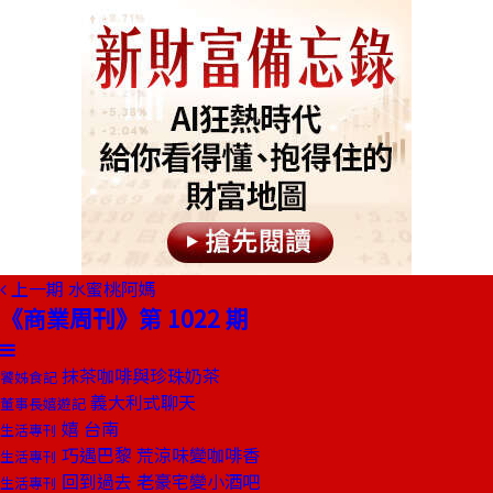
上一期
水蜜桃阿媽
《商業周刊》第 1022 期
抹茶咖啡與珍珠奶茶
饕姊食記
義大利式聊天
董事長嬉遊記
嬉 台南
生活專刊
巧遇巴黎 荒涼味變咖啡香
生活專刊
回到過去 老豪宅變小酒吧
生活專刊