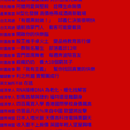
阿嬤用愛與堅毅 詮釋生命無價
特別報導
M型化發酵 高價格帶成酒商新戰場
產業風雲
「有選票就做！」 邱義仁決策很明快
台北耳語
遠航換掌門人 載客可能變載貨
台北耳語
開啟你的快樂腦
封面故事
股王推手卓火土 變品格教育苦行僧
封面故事
一群無名醫生 部落義診12年
封面故事
雲門首席舞者 每週奔波陪盲友
封面故事
痲瘋奶奶 養大18個窮孩子
封面故事
新「我有主義」 幫你找回真實的快樂
封面故事
利之所趨 賣腎團成行
關鍵數字
在逃
英文無所不談
RNA接棒DNA 為老化、暖化找解答
經濟學人
割售路華與捷豹 福特還是難翻身
經濟學人
四百萬買入學 香港國際學校身價飆高
經濟學人
仿冒品八六％來自中國 歐盟將反擊
國際視窗
日本人嗜米飯 天價高科技電鍋賣翻天
國際視窗
收入跟不上房價 英國年輕人望屋興嘆
國際視窗