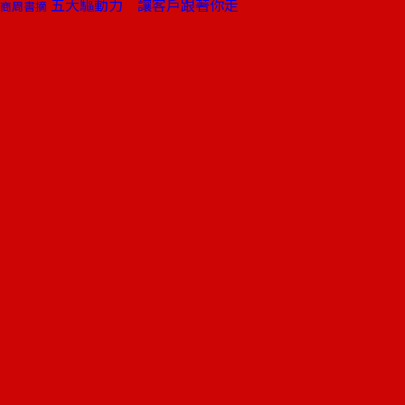
五大驅動力 讓客戶跟著你走
商周書摘