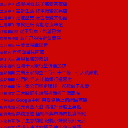
虛擬探險 蚊子窩變茶夜店
生活專刊
設計生活 修車廠變家具店
生活專刊
走進歷史 廢古厝變文化館
生活專刊
象糞造紙 有創意沒味道
生活專刊
從王到卓，希望已燃
總編輯的話
為自己的決定負責任
商場自慢塾
中美貿易戰逼近
星河隨筆
有何面目見阿嬤
去梯言
萬里長城的教訓
馬丁沃夫
台灣十大銀行整併要加快
房市觀察
力霸王家掏空二百七十二億 七大荒謬劇
焦點新聞
他們的手法 比搶銀行還惡劣
焦點新聞
沒一家公司穩定賺錢 卻想做王永慶
焦點新聞
三大關鍵引爆觸控面板千億商機
科技風雲
Google中國 用妥協換上億網民商機
全球話題
兆元資金大浪 將推升台股上萬點
投資焦點
熱錢搶進 極端新興市場成投資新寵
投資焦點
多了生意頭腦 跑腿小妹變設計天后
人物特寫
從超市噙淚推銷 到拚出億元業績
人物特寫