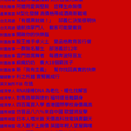
阿嬤用愛與堅毅 詮釋生命無價
特別報導
M型化發酵 高價格帶成酒商新戰場
產業風雲
「有選票就做！」 邱義仁決策很明快
台北耳語
遠航換掌門人 載客可能變載貨
台北耳語
開啟你的快樂腦
封面故事
股王推手卓火土 變品格教育苦行僧
封面故事
一群無名醫生 部落義診12年
封面故事
雲門首席舞者 每週奔波陪盲友
封面故事
痲瘋奶奶 養大18個窮孩子
封面故事
新「我有主義」 幫你找回真實的快樂
封面故事
利之所趨 賣腎團成行
關鍵數字
在逃
英文無所不談
RNA接棒DNA 為老化、暖化找解答
經濟學人
割售路華與捷豹 福特還是難翻身
經濟學人
四百萬買入學 香港國際學校身價飆高
經濟學人
仿冒品八六％來自中國 歐盟將反擊
國際視窗
日本人嗜米飯 天價高科技電鍋賣翻天
國際視窗
收入跟不上房價 英國年輕人望屋興嘆
國際視窗