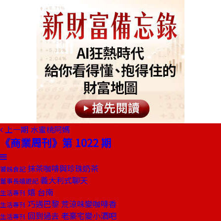
上一期
水蜜桃阿媽
《商業周刊》第 1022 期
抹茶咖啡與珍珠奶茶
饕姊食記
義大利式聊天
董事長嬉遊記
嬉 台南
生活專刊
巧遇巴黎 荒涼味變咖啡香
生活專刊
回到過去 老豪宅變小酒吧
生活專刊