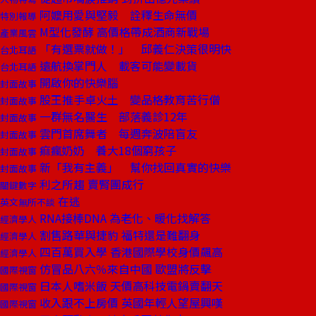
阿嬤用愛與堅毅 詮釋生命無價
特別報導
M型化發酵 高價格帶成酒商新戰場
產業風雲
「有選票就做！」 邱義仁決策很明快
台北耳語
遠航換掌門人 載客可能變載貨
台北耳語
開啟你的快樂腦
封面故事
股王推手卓火土 變品格教育苦行僧
封面故事
一群無名醫生 部落義診12年
封面故事
雲門首席舞者 每週奔波陪盲友
封面故事
痲瘋奶奶 養大18個窮孩子
封面故事
新「我有主義」 幫你找回真實的快樂
封面故事
利之所趨 賣腎團成行
關鍵數字
在逃
英文無所不談
RNA接棒DNA 為老化、暖化找解答
經濟學人
割售路華與捷豹 福特還是難翻身
經濟學人
四百萬買入學 香港國際學校身價飆高
經濟學人
仿冒品八六％來自中國 歐盟將反擊
國際視窗
日本人嗜米飯 天價高科技電鍋賣翻天
國際視窗
收入跟不上房價 英國年輕人望屋興嘆
國際視窗