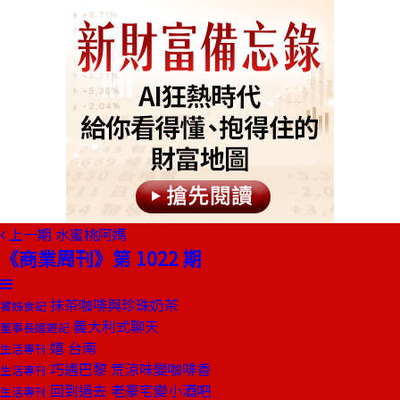
上一期
水蜜桃阿媽
《商業周刊》第 1022 期
抹茶咖啡與珍珠奶茶
饕姊食記
義大利式聊天
董事長嬉遊記
嬉 台南
生活專刊
巧遇巴黎 荒涼味變咖啡香
生活專刊
回到過去 老豪宅變小酒吧
生活專刊