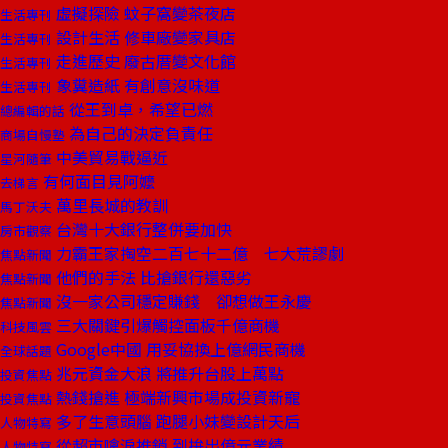
虛擬探險 蚊子窩變茶夜店
生活專刊
設計生活 修車廠變家具店
生活專刊
走進歷史 廢古厝變文化館
生活專刊
象糞造紙 有創意沒味道
生活專刊
從王到卓，希望已燃
總編輯的話
為自己的決定負責任
商場自慢塾
中美貿易戰逼近
星河隨筆
有何面目見阿嬤
去梯言
萬里長城的教訓
馬丁沃夫
台灣十大銀行整併要加快
房市觀察
力霸王家掏空二百七十二億 七大荒謬劇
焦點新聞
他們的手法 比搶銀行還惡劣
焦點新聞
沒一家公司穩定賺錢 卻想做王永慶
焦點新聞
三大關鍵引爆觸控面板千億商機
科技風雲
Google中國 用妥協換上億網民商機
全球話題
兆元資金大浪 將推升台股上萬點
投資焦點
熱錢搶進 極端新興市場成投資新寵
投資焦點
多了生意頭腦 跑腿小妹變設計天后
人物特寫
從超市噙淚推銷 到拚出億元業績
人物特寫