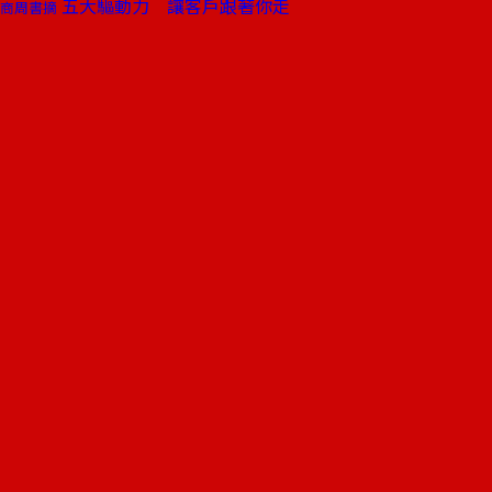
五大驅動力 讓客戶跟著你走
商周書摘