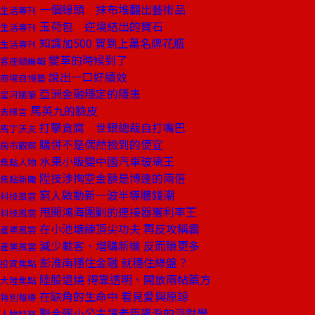
一個線頭 抹布堆翻出藝術品
生活專刊
玉荷包 逆境結出的寶石
生活專刊
知識加500 買到上萬名牌花瓶
生活專刊
變革的時候到了
客座總編輯
說出一口好績效
商場自慢塾
亞洲金融穩定的隱患
星河隨筆
馬英九的臉皮
去梯言
打擊貪腐 世銀總裁自打嘴巴
馬丁沃夫
購併不是偶然撿到的便宜
房市觀察
水果小販變中國汽車玻璃王
焦點人物
陞技涉掏空金額是博達的兩倍
焦點新聞
窮人啟動新一波半導體錢潮
科技風雲
甩開鴻海圍剿的連接器獲利率王
科技風雲
在小池塘練頂尖功夫 再反攻稱霸
產業風雲
減少載客、增購新機 反而賺更多
產業風雲
彭淮南穩住金融 就穩住綠盤？
投資焦點
陸股退燒 得靠透明、開放兩帖藥方
大陸焦點
在缺角的生命中 看見愛與原諒
特別報導
聯合報小公主讓老臣飆淚的派對學
人物特寫