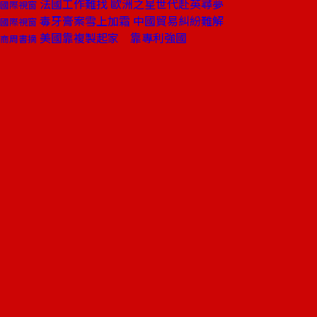
法國工作難找 歐洲之星世代赴英尋夢
國際視窗
毒牙膏案雪上加霜 中國貿易糾紛難解
國際視窗
美國靠複製起家 靠專利強國
商周書摘