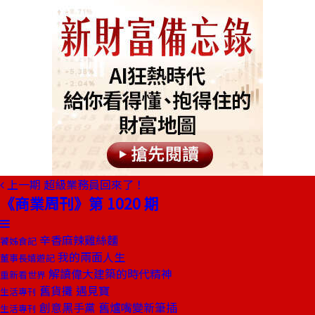
上一期
超級業務員回來了！
《商業周刊》第 1020 期
辛香麻辣雞絲麵
饕姊食記
我的兩面人生
董事長嬉遊記
解讀偉大建築的時代精神
重新看世界
舊貨攤 遇見寶
生活專刊
創意黑手黨 舊爐嘴變新筆插
生活專刊