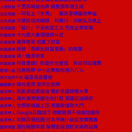
千里馬報效伯樂 銷售額年增五成
人物特寫
一同看上「羊男」 賴英里標贏廖學福
台北耳語
大華投信收購價 何壽川、洪敏弘又槓上
台北耳語
「設計」不是表面工夫 而是企業策略
全球話題
十九座大書櫃環繞斗室
封面故事
贏得尊敬 就贏了財富
封面故事
創造「尊敬比財富重要」的氛圍
封面故事
另一種革命家
封面故事
科技重鎮》印度外包產值 來自邦加羅爾
封面故事
拉高視野 中小企業放款增八八％
管理小品
福音派基督徒
英文無所不談
陽光普照 股市也放晴
關鍵數字
新能源投資成效 繫於各國碳價水準
經濟學人
海外事業遭遇在地打壓 英國石油頭疼
經濟學人
世銀新總裁上任 將重啟援助大門
經濟學人
Google兵臨城下 微軟砸兩千億瘋狂購併
經濟學人
年銷百億日圓 日本手機小說反攻實體書
經濟學人
潛在報酬率高 華爾街投資好萊塢熱延燒
國際視窗