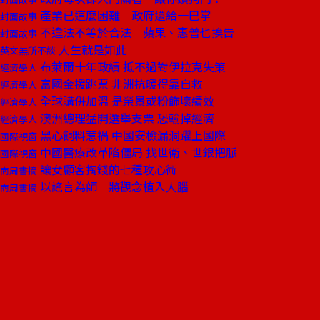
產業已這麼困難 政府還給一巴掌
封面故事
不違法不等於合法 蘋果、惠普也挨告
封面故事
人生就是如此
英文無所不談
布萊爾十年政績 抵不過對伊拉克失策
經濟學人
富國金援跳票 非洲抗暖得靠自救
經濟學人
全球購併加溫 是榮景或粉飾壞績效
經濟學人
澳洲總理猛開選舉支票 恐輸掉經濟
經濟學人
黑心飼料惹禍 中國安檢漏洞躍上國際
國際視窗
中國醫療改革陷僵局 找世衛、世銀把脈
國際視窗
讓女顧客掏錢的七種攻心術
商周書摘
以謠言為師 將觀念植入人腦
商周書摘