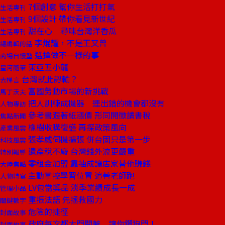
7個創意 幫你生活打打氣
生活專刊
9個設計 帶你看見新世紀
生活專刊
甜在心 尋味台灣洋香瓜
生活專刊
李焜耀，不是王又曾
總編輯的話
選擇做不一樣的事
商場自慢塾
東亞五小龍
星河隨筆
台灣就此認輸？
去梯言
富國勞動市場的新挑戰
馬丁沃夫
把人訓練成機器 連出錯的機會都沒有
人物專訪
參考書跟著紙漲價 形同開徵讀書稅
焦點新聞
橡樹收購復盛 再探政策風向
產業風雲
張孝威伺機擴張 併台固只是第一步
科技風雲
遺產稅不廢 台灣錢外流更嚴重
特別報導
零租金加盟 靠抽成讓店家替他賺錢
大陸焦點
主動掌控學習位置 追著老師跑
人物特寫
LV包當獎品 淡季業績成長一成
管理小品
重振法語 先拯救國力
關鍵數字
危險的捷徑
封面故事
政府每次都大門關著 讓你鑽狗門！
封面故事