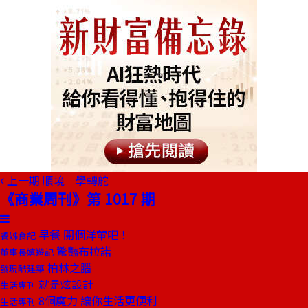
上一期
順境 學轉舵
《商業周刊》第 1017 期
早餐 開個洋葷吧！
饕姊食記
驚豔布拉諾
董事長嬉遊記
柏林之腦
發現酷建築
就是炫設計
生活專刊
8個魔力 讓你生活更便利
生活專刊