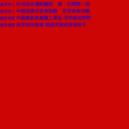
杜哈回合僵局難解 美、印再戰一回
經濟學人
中國低價仿冒車猖獗 全球車商沒轍
經濟學人
中國餐飲業兼職工資低 洋快餐成箭靶
國際視窗
排泄物含劇毒 美國肉豬成環境殺手
國際視窗