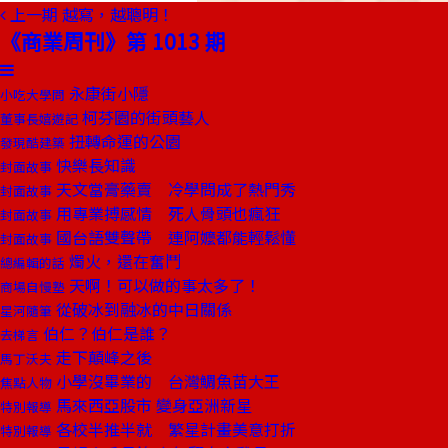
上一期
越寫，越聰明！
《商業周刊》第 1013 期
永康街小隱
小吃大學問
柯芬園的街頭藝人
董事長嬉遊記
扭轉命運的公園
發現酷建築
快樂長知識
封面故事
天文當膏藥賣 冷學問成了熱門秀
封面故事
用專業搏感情 死人骨頭也瘋狂
封面故事
國台語雙聲帶 連阿嬤都能輕鬆懂
封面故事
燭火，還在奮鬥
總編輯的話
天啊！可以做的事太多了！
商場自慢塾
從破冰到融冰的中日關係
星河隨筆
伯仁？伯仁是誰？
去梯言
走下顛峰之後
馬丁沃夫
小學沒畢業的 台灣鯛魚苗大王
焦點人物
馬來西亞股市 變身亞洲新星
特別報導
各校半推半就 繁星計畫美意打折
特別報導