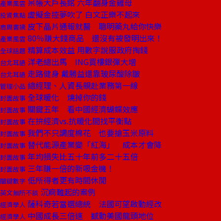
呆帳大戶長銘 六年翻身金雞母
產業風雲
虛擬金控夢吹了 白文正樂不起來
投資焦點
皮下晶片通報就醫 聰明藥丸給你快樂
商周書摘
80％賺大錢商品 還沒有被發明出來！
產業風雲
精算成本效益 用數字說服政府掏錢
全球話題
洋老總出馬 ING買樓銀彈大增
台北耳語
走路健身 戴勝益還靠玻尿酸除皺
台北耳語
總經理、人資長親赴業務第一線
管理小品
全球暖化 燒掉你的錢
封面故事
關鍵五年 看中國經濟蝴蝶效應
封面故事
在拚經濟vs.抗暖化間找平衡點
封面故事
我們不只調度棉花 也要搶玉米原料
封面故事
替代能源產業變「紅海」 成本才會降
封面故事
年均損失比五十年前多二十五倍
封面故事
三年賺一倍的新吸金機！
封面故事
低所得者更有時間休閒
關鍵數字
沉痾難起的案例
英文無所不談
薩科奇若當選總統 法國可望啟動經改
經濟學人
中國成長三倍速 撼動美國龍頭地位
經濟學人