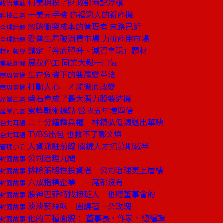
何美玥挨了財政部兩記冷槍
政治焦點
十美元手機 造福窮人的新商機
科技風雲
忽略衝突成本的管理者 末路已近
全球話題
愛普生看破消費市場 力拚商用市場
全球話題
鎖定「谷底彈升、減資拿現」題材
特別報導
展茂停工 同業大鬆一口氣
焦點新聞
生存危機下的雙贏變革法
商周書摘
打動人心 才能徹底改變
商周書摘
磐石會成了最大潛力股製造機
產業風雲
蜜蜂戰術擴點 營收五年增四倍
產業風雲
二十分鐘釋兵權 林鎮弘低調退出華映
台北耳語
TVBS出包 也救不了鄭文燦
台北耳語
人資派駐前線 關鍵人才招募期減半
管理小品
公司治理九問
封面故事
排除策略性投資者 公司治理更上層樓
封面故事
六成指標企業 一席都沒有
封面故事
股神巴菲特找接班人 也聽董事會的
封面故事
淡淡菸絲味 圍繞著一朵玫瑰
封面故事
他的三種面貌： 董事長、作家、總編輯
封面故事