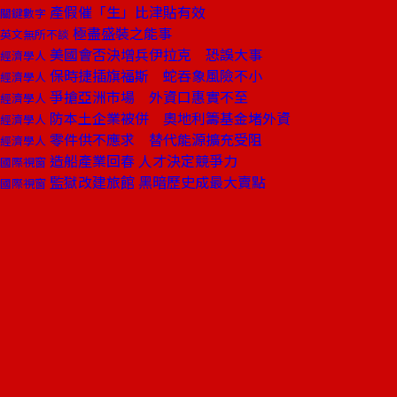
產假催「生」比津貼有效
關鍵數字
極盡盛裝之能事
英文無所不談
美國會否決增兵伊拉克 恐誤大事
經濟學人
保時捷插旗福斯 蛇吞象風險不小
經濟學人
爭搶亞洲市場 外資口惠實不至
經濟學人
防本土企業被併 奧地利籌基金堵外資
經濟學人
零件供不應求 替代能源擴充受阻
經濟學人
造船產業回春 人才決定競爭力
國際視窗
監獄改建旅館 黑暗歷史成最大賣點
國際視窗