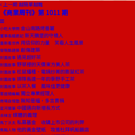
上一期
越簡單越難
《商業周刊》第 1011 期
金山南路烤番薯
小吃大學問
新天鵝堡的守橋人
董事長嬉遊記
用信仰的力量 笑看人生風景
重新看世界
創傷建築
發現酷建築
遇見超好茶
封面故事
野草裡的天價東方美人茶
封面故事
松鼠播種、電鍋炒菁的膨鼠紅茶
封面故事
排隊長達一年的季野手工茶
封面故事
以茶入餐 風味佳更健康
封面故事
獨立專業經理人
客座總編輯
無知是福，多言賈禍
商場自慢塾
中國邁向新增長方式
星河隨筆
媒體的義理
去梯言
私募基金 收購上市公司的利弊
馬丁沃夫
他的黃金壁紙 攻進杜拜帆船飯店
焦點人物