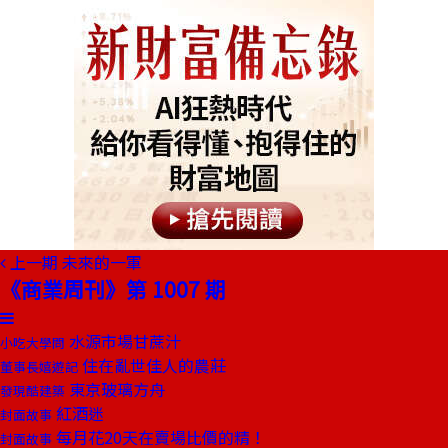
上一期
未來的一軍
《商業周刊》第 1007 期
水源市場甘蔗汁
小吃大學問
住在亂世佳人的農莊
董事長嬉遊記
東京玻璃方舟
發現酷建築
紅酒迷
封面故事
每月花20天在賣場比價的精！
封面故事