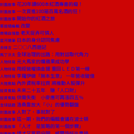
花20年讀600本紅酒專書的癡！
封面故事
一次買進100箱百萬名酒的狂！
封面故事
開始你的紅酒之旅
封面故事
改變
客座總編輯
老天捉弄可憐人
商場自慢塾
日本的身分認同焦慮
星河隨筆
二○○八西遊記
去梯言
全球治理的出路：用對話取代角力
馬丁沃夫
元大馬家的爛蘋果成功學
人物特寫
用經營權換金援 重回ＬＥＤ第一線
人物特寫
李羅伊做「無本生意」 一年營收破億
人物特寫
內外資稅率拉齊 將推動Ａ股彈升
大陸焦點
未來二十五年 賺「人口財」
投資焦點
供需失衡 小麥應可再漲四五％
投資焦點
洛桑靠放大「小」的優勢翻盤
全球話題
人對了，事就對了
封面故事
這一期，我們的編輯會議在波士頓
封面故事
「人才 是策略的第一個步驟」
封面故事
惜才又賞罰分明 威爾許好比曹操
封面故事