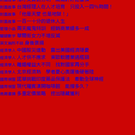
台灣經理人在人才培育 只投入一四％時間！
封面故事
「他是天堂 也是地獄！」
封面故事
一百一十分的退休人生
封面故事
兩天魔鬼特訓 經銷商業績多一成
管理小品
華爾街女力不增反減
關鍵數字
身後褒揚
英文無所不談
中國股災連動 震出美國經濟隱憂
經濟學人
人才供不應求 東歐軟體業遇瓶頸
經濟學人
離婚權益大不同 找對國家再分手
經濟學人
北京經濟熱 學者憂心奧運後硬著陸
經濟學人
諾華挑戰印度藥品保護法 牽動全球神經
國際視窗
現代羅賓漢開咖啡館 能撐多久？
國際視窗
多重定價策略 挖出隱藏獲利
商周書摘