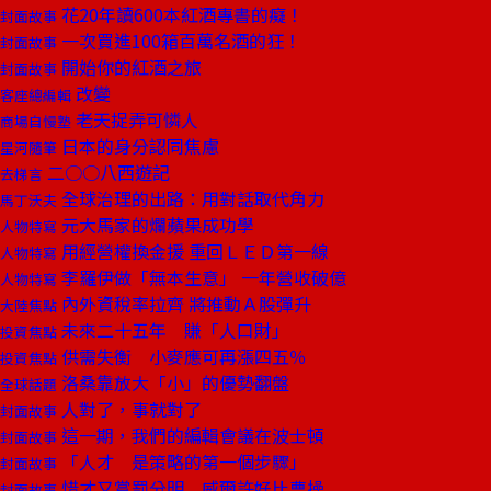
花20年讀600本紅酒專書的癡！
封面故事
一次買進100箱百萬名酒的狂！
封面故事
開始你的紅酒之旅
封面故事
改變
客座總編輯
老天捉弄可憐人
商場自慢塾
日本的身分認同焦慮
星河隨筆
二○○八西遊記
去梯言
全球治理的出路：用對話取代角力
馬丁沃夫
元大馬家的爛蘋果成功學
人物特寫
用經營權換金援 重回ＬＥＤ第一線
人物特寫
李羅伊做「無本生意」 一年營收破億
人物特寫
內外資稅率拉齊 將推動Ａ股彈升
大陸焦點
未來二十五年 賺「人口財」
投資焦點
供需失衡 小麥應可再漲四五％
投資焦點
洛桑靠放大「小」的優勢翻盤
全球話題
人對了，事就對了
封面故事
這一期，我們的編輯會議在波士頓
封面故事
「人才 是策略的第一個步驟」
封面故事
惜才又賞罰分明 威爾許好比曹操
封面故事