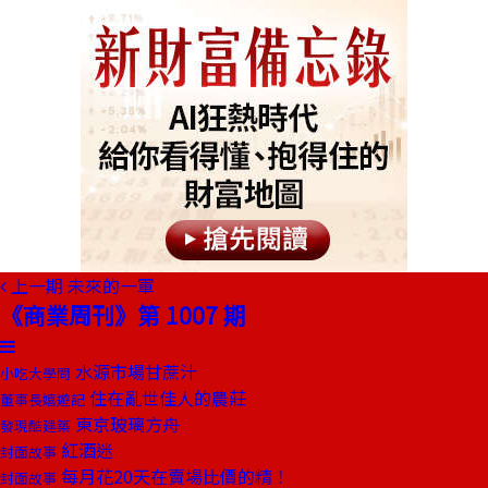
上一期
未來的一軍
《商業周刊》第 1007 期
水源市場甘蔗汁
小吃大學問
住在亂世佳人的農莊
董事長嬉遊記
東京玻璃方舟
發現酷建築
紅酒迷
封面故事
每月花20天在賣場比價的精！
封面故事