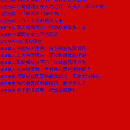
台灣經理人在人才培育 只投入一四％時間！
封面故事
「他是天堂 也是地獄！」
封面故事
一百一十分的退休人生
封面故事
兩天魔鬼特訓 經銷商業績多一成
管理小品
華爾街女力不增反減
關鍵數字
身後褒揚
英文無所不談
中國股災連動 震出美國經濟隱憂
經濟學人
人才供不應求 東歐軟體業遇瓶頸
經濟學人
離婚權益大不同 找對國家再分手
經濟學人
北京經濟熱 學者憂心奧運後硬著陸
經濟學人
諾華挑戰印度藥品保護法 牽動全球神經
國際視窗
現代羅賓漢開咖啡館 能撐多久？
國際視窗
多重定價策略 挖出隱藏獲利
商周書摘