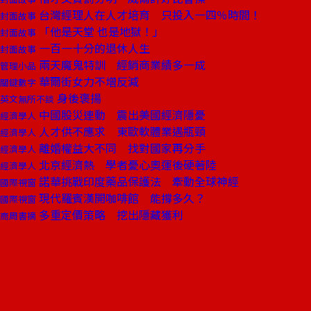
台灣經理人在人才培育 只投入一四％時間！
封面故事
「他是天堂 也是地獄！」
封面故事
一百一十分的退休人生
封面故事
兩天魔鬼特訓 經銷商業績多一成
管理小品
華爾街女力不增反減
關鍵數字
身後褒揚
英文無所不談
中國股災連動 震出美國經濟隱憂
經濟學人
人才供不應求 東歐軟體業遇瓶頸
經濟學人
離婚權益大不同 找對國家再分手
經濟學人
北京經濟熱 學者憂心奧運後硬著陸
經濟學人
諾華挑戰印度藥品保護法 牽動全球神經
國際視窗
現代羅賓漢開咖啡館 能撐多久？
國際視窗
多重定價策略 挖出隱藏獲利
商周書摘