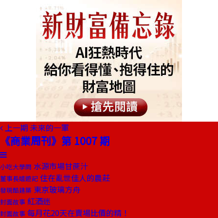
上一期
未來的一軍
《商業周刊》第 1007 期
水源市場甘蔗汁
小吃大學問
住在亂世佳人的農莊
董事長嬉遊記
東京玻璃方舟
發現酷建築
紅酒迷
封面故事
每月花20天在賣場比價的精！
封面故事