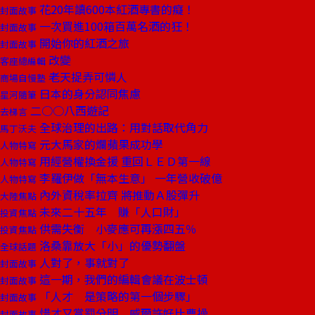
花20年讀600本紅酒專書的癡！
封面故事
一次買進100箱百萬名酒的狂！
封面故事
開始你的紅酒之旅
封面故事
改變
客座總編輯
老天捉弄可憐人
商場自慢塾
日本的身分認同焦慮
星河隨筆
二○○八西遊記
去梯言
全球治理的出路：用對話取代角力
馬丁沃夫
元大馬家的爛蘋果成功學
人物特寫
用經營權換金援 重回ＬＥＤ第一線
人物特寫
李羅伊做「無本生意」 一年營收破億
人物特寫
內外資稅率拉齊 將推動Ａ股彈升
大陸焦點
未來二十五年 賺「人口財」
投資焦點
供需失衡 小麥應可再漲四五％
投資焦點
洛桑靠放大「小」的優勢翻盤
全球話題
人對了，事就對了
封面故事
這一期，我們的編輯會議在波士頓
封面故事
「人才 是策略的第一個步驟」
封面故事
惜才又賞罰分明 威爾許好比曹操
封面故事