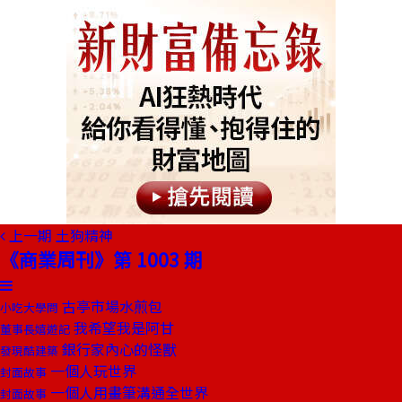
上一期
土狗精神
《商業周刊》第 1003 期
古亭市場水煎包
小吃大學問
我希望我是阿甘
董事長嬉遊記
銀行家內心的怪獸
發現酷建築
一個人玩世界
封面故事
一個人用畫筆溝通全世界
封面故事