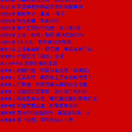
李登輝老帥再戰背後的操盤軍師
政治焦點
買對房子 富貴 一輩子
封面故事
現在搶購 年賺30％
封面故事
買中正特區中古屋 至少賺3成
封面故事
土城、板橋、新莊 補漲空間13%
封面故事
3大法則 教你買到合理價
封面故事
上班看電影、聽演講 業績成長三成
管理小品
中國空污「輸出」全球
關鍵數字
毀多於譽的生涯
英文無所不談
超越中國 印度首要治癒「發燒症」
經濟學人
重掌兵符 戴爾能重演賈伯斯傳奇？
經濟學人
打擊通 柏南奇贏得華爾街信任書
經濟學人
法國辦公室禁菸 恐引發工時糾紛
經濟學人
明星產品失色 摩托羅拉獲利再亮紅燈
經濟學人
歐盟廢氣減量 衝擊產業命脈
國際視窗
香港IPO超越紐約 躍居全球第二大
國際視窗
被「秘密」綁架的成人世界
商周書摘