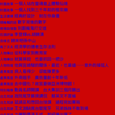
一個人站在靈魂島上體驗仙境
封面故事
一個人找到三千年前的祖宗廟
封面故事
經典好設計 就在你身邊
生活書摘
數字背後的數字
總編輯的話
別跟魔鬼打交道
商場自慢塾
李登輝vs.胡錦濤
石頭評論
歸來吧孫中山
去梯言
經濟學的適者生存法則
馬丁沃夫
從科學家到教育家
人物專訪
就算摔跤 也要抓回一把沙
人物專訪
他與宮崎駿的關係，最近，也最遠……意外的接班人
人物特寫
病人看得少 卻能賺更多
產業風雲
外商縮手 廣告量創十年新低
產業風雲
去中國化？故宮要做亞洲博物館！
產業風雲
動員名師開課 台大集訓三個月勝出
特別報導
政院尾牙蘇揆調侃 蔡英文不買帳
台北耳語
延請巫和懋回台授課 過程宛如賽局
台北耳語
王文淵缺席台塑尾牙 兄弟姊妹不敢到場
台北耳語
力麗股價漲五成 郭紹儀出運了
台北耳語