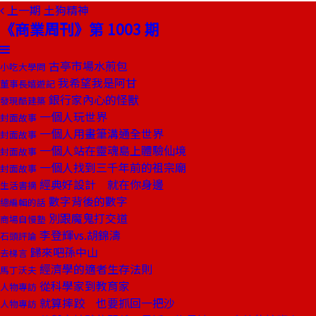
上一期
土狗精神
《商業周刊》第 1003 期
古亭市場水煎包
小吃大學問
我希望我是阿甘
董事長嬉遊記
銀行家內心的怪獸
發現酷建築
一個人玩世界
封面故事
一個人用畫筆溝通全世界
封面故事
一個人站在靈魂島上體驗仙境
封面故事
一個人找到三千年前的祖宗廟
封面故事
經典好設計 就在你身邊
生活書摘
數字背後的數字
總編輯的話
別跟魔鬼打交道
商場自慢塾
李登輝vs.胡錦濤
石頭評論
歸來吧孫中山
去梯言
經濟學的適者生存法則
馬丁沃夫
從科學家到教育家
人物專訪
就算摔跤 也要抓回一把沙
人物專訪