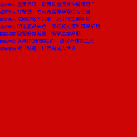
重掌兵符 戴爾能重演賈伯斯傳奇？
經濟學人
打擊通 柏南奇贏得華爾街信任書
經濟學人
法國辦公室禁菸 恐引發工時糾紛
經濟學人
明星產品失色 摩托羅拉獲利再亮紅燈
經濟學人
歐盟廢氣減量 衝擊產業命脈
國際視窗
香港IPO超越紐約 躍居全球第二大
國際視窗
被「秘密」綁架的成人世界
商周書摘