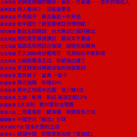
他與宮崎駿的關係，最近，也最遠……意外的接班人
人物特寫
病人看得少 卻能賺更多
產業風雲
外商縮手 廣告量創十年新低
產業風雲
去中國化？故宮要做亞洲博物館！
產業風雲
動員名師開課 台大集訓三個月勝出
特別報導
政院尾牙蘇揆調侃 蔡英文不買帳
台北耳語
延請巫和懋回台授課 過程宛如賽局
台北耳語
王文淵缺席台塑尾牙 兄弟姊妹不敢到場
台北耳語
力麗股價漲五成 郭紹儀出運了
台北耳語
李登輝老帥再戰背後的操盤軍師
政治焦點
買對房子 富貴 一輩子
封面故事
現在搶購 年賺30％
封面故事
買中正特區中古屋 至少賺3成
封面故事
土城、板橋、新莊 補漲空間13%
封面故事
3大法則 教你買到合理價
封面故事
上班看電影、聽演講 業績成長三成
管理小品
中國空污「輸出」全球
關鍵數字
毀多於譽的生涯
英文無所不談
超越中國 印度首要治癒「發燒症」
經濟學人