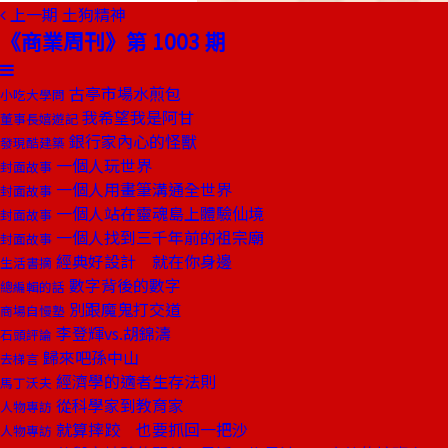
上一期
土狗精神
《商業周刊》第 1003 期
古亭市場水煎包
小吃大學問
我希望我是阿甘
董事長嬉遊記
銀行家內心的怪獸
發現酷建築
一個人玩世界
封面故事
一個人用畫筆溝通全世界
封面故事
一個人站在靈魂島上體驗仙境
封面故事
一個人找到三千年前的祖宗廟
封面故事
經典好設計 就在你身邊
生活書摘
數字背後的數字
總編輯的話
別跟魔鬼打交道
商場自慢塾
李登輝vs.胡錦濤
石頭評論
歸來吧孫中山
去梯言
經濟學的適者生存法則
馬丁沃夫
從科學家到教育家
人物專訪
就算摔跤 也要抓回一把沙
人物專訪