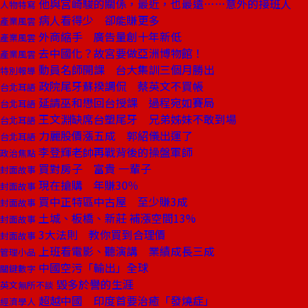
他與宮崎駿的關係，最近，也最遠……意外的接班人
人物特寫
病人看得少 卻能賺更多
產業風雲
外商縮手 廣告量創十年新低
產業風雲
去中國化？故宮要做亞洲博物館！
產業風雲
動員名師開課 台大集訓三個月勝出
特別報導
政院尾牙蘇揆調侃 蔡英文不買帳
台北耳語
延請巫和懋回台授課 過程宛如賽局
台北耳語
王文淵缺席台塑尾牙 兄弟姊妹不敢到場
台北耳語
力麗股價漲五成 郭紹儀出運了
台北耳語
李登輝老帥再戰背後的操盤軍師
政治焦點
買對房子 富貴 一輩子
封面故事
現在搶購 年賺30％
封面故事
買中正特區中古屋 至少賺3成
封面故事
土城、板橋、新莊 補漲空間13%
封面故事
3大法則 教你買到合理價
封面故事
上班看電影、聽演講 業績成長三成
管理小品
中國空污「輸出」全球
關鍵數字
毀多於譽的生涯
英文無所不談
超越中國 印度首要治癒「發燒症」
經濟學人