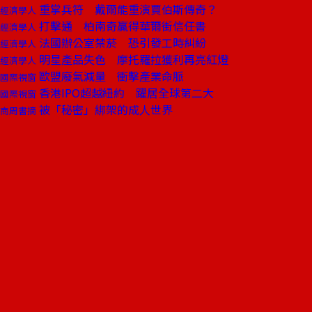
重掌兵符 戴爾能重演賈伯斯傳奇？
經濟學人
打擊通 柏南奇贏得華爾街信任書
經濟學人
法國辦公室禁菸 恐引發工時糾紛
經濟學人
明星產品失色 摩托羅拉獲利再亮紅燈
經濟學人
歐盟廢氣減量 衝擊產業命脈
國際視窗
香港IPO超越紐約 躍居全球第二大
國際視窗
被「秘密」綁架的成人世界
商周書摘