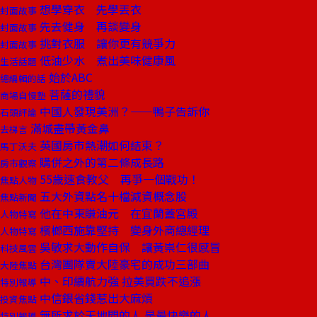
想學穿衣 先學丟衣
封面故事
先去健身 再談變身
封面故事
挑對衣服 讓你更有競爭力
封面故事
低油少水 煮出美味健康風
生活話題
始於ABC
總編輯的話
菩薩的禮貌
商場自慢塾
中國人發現美洲？——鴨子告訴你
石頭評論
滿城盡帶黃金鼻
去梯言
英國房市熱潮如何結束？
馬丁沃夫
購併之外的第二條成長路
房市觀察
55歲速食教父 再爭一個戰功！
焦點人物
五大外資點名十檔減資概念股
焦點新聞
他在中東賺油元 在宜蘭蓋宮殿
人物特寫
檳榔西施靠堅持 變身外商總經理
人物特寫
吳敏求大動作自保 讓黃崇仁很感冒
科技風雲
台灣團隊賣大陸豪宅的成功三部曲
大陸焦點
中、印續航力強 拉美買跌不追漲
特別報導
中信銀省錢惹出大麻煩
投資焦點
無所求於天地間的人 是最快樂的人
特別報導