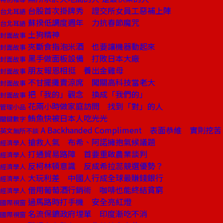
台股首次掛牌秀 證交所女員工惡補上陣
台北耳語
蘇揆低調度週年 力抗春節魔咒
台北耳語
土狗精神
封面故事
夾斷食指泡米酒 也要讓機器動起來
封面故事
黑手做面板設備 打敗日本大廠
封面故事
朋友報恩相挺 養出金雞母
封面故事
不甘擺攤賣涼席 闖關高科技當老大
封面故事
把「我的」觀念 換成「我們的」
封面故事
花兩小時做家庭訪問 找到「對」的人
管理小品
鮪魚快被日本人吃光光
關鍵數字
A Backhanded Compliment 表面恭維 實則挖苦
英文無所不談
搶救人氣 布希、阿諾擁抱氣候議題
經濟學人
打通貿易路障 首要重啟農業談判
經濟學人
反柯林頓意識 反成希拉蕊競選優勢？
經濟學人
大玩利差 中國人行成全球最賺錢銀行
經濟學人
借用葡萄酒行銷術 咖啡也能終結貧窮
經濟學人
過馬路時打手機 安全亮紅燈
國際視窗
名流保鑣政府埋單 印度漸吃不消
國際視窗