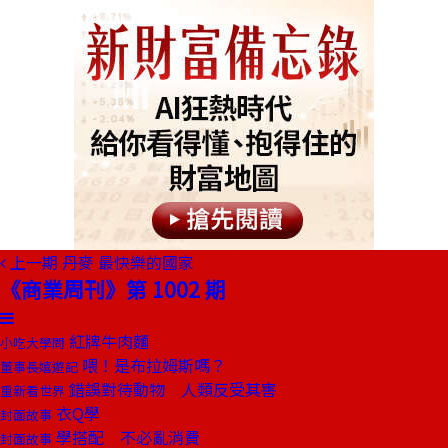
上一期
丹麥 最快樂的國家
《商業周刊》第 1002 期
紅牌牛肉麵
小吃大學問
喂！是布拉姆斯嗎？
董事長嬉遊記
錯誤對待動物 人類反受其害
重新看世界
衣Q學
封面故事
學搭配 不必亂消費
封面故事