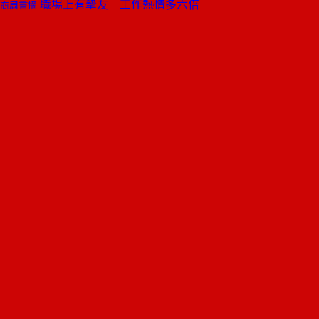
職場上有摯友 工作熱情多六倍
商周書摘