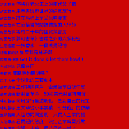
停格在老火車上的兩代父子情
封面故事
用童書環遊世界的純真旅行
封面故事
蹲在馬桶上享受原味漫畫
封面故事
在滾輪書架間讀佛經的大律師
封面故事
等待二十年的國寶級書房
封面故事
夢幻書單》書房之外的六個秘密
封面故事
一抹香水 一段嗅覺記憶
生活話題
如果我是蘇珊娜
總編輯的話
Get it done & let them howl !
商場自慢塾
見龍在田
石頭評論
陳聰明夠聰明嗎？
去梯言
全球化的三套劇本
馬丁沃夫
工作轉嫁客戶 企業坐享白吃午餐
商周書摘
新財富革命 50兆美元財富待開發！
商周書摘
商周發行量透明化 是對自己的鞭策
特別報導
王文華從小事累積「七分飽」的快樂
特別報導
大陸訪問團擺明 只買大企業的帳
焦點新聞
看問題的態度 決定企業轉型成敗
人物專訪
增資二十億 展茂最後一搏？
科技風雲