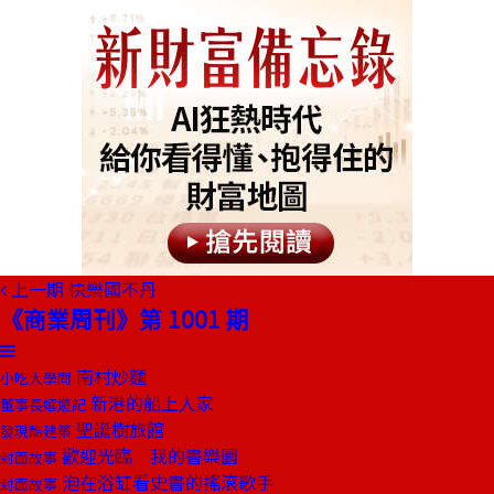
上一期
快樂國不丹
《商業周刊》第 1001 期
南村炒麵
小吃大學問
新港的船上人家
董事長嬉遊記
聖誕樹旅館
發現酷建築
歡迎光臨 我的書樂園
封面故事
泡在浴缸看史書的搖滾歌手
封面故事