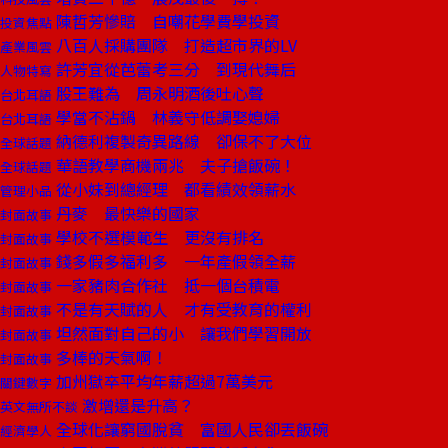
陳哲芳慘賠 自嘲花學費學投資
投資焦點
八百人採購團隊 打造超市界的LV
產業風雲
許芳宜從芭蕾考三分 到現代舞后
人物特寫
股王難為 周永明酒後吐心聲
台北耳語
學當不沾鍋 林義守低調娶媳婦
台北耳語
納德利複製奇異路線 卻保不了大位
全球話題
華語教學商機兩兆 夫子搶飯碗！
全球話題
從小妹到總經理 都看績效領薪水
管理小品
丹麥 最快樂的國家
封面故事
學校不選模範生 更沒有排名
封面故事
錢多假多福利多 一年產假領全薪
封面故事
一家豬肉合作社 抵一個台積電
封面故事
不是有天賦的人 才有受教育的權利
封面故事
坦然面對自己的小 讓我們學習開放
封面故事
多棒的天氣啊！
封面故事
加州獄卒平均年薪超過7萬美元
關鍵數字
激增還是升高？
英文無所不談
全球化讓窮國脫貧 富國人民卻丟飯碗
經濟學人