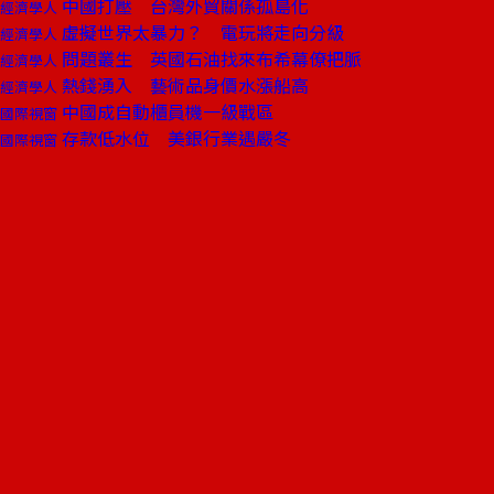
中國打壓 台灣外貿關係孤島化
經濟學人
虛擬世界太暴力？ 電玩將走向分級
經濟學人
問題叢生 英國石油找來布希幕僚把脈
經濟學人
熱錢湧入 藝術品身價水漲船高
經濟學人
中國成自動櫃員機一級戰區
國際視窗
存款低水位 美銀行業遇嚴冬
國際視窗