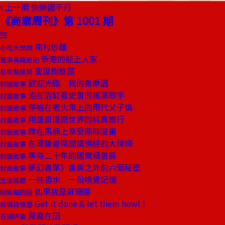
上一期
快樂國不丹
《商業周刊》第 1001 期
南村炒麵
小吃大學問
新港的船上人家
董事長嬉遊記
聖誕樹旅館
發現酷建築
歡迎光臨 我的書樂園
封面故事
泡在浴缸看史書的搖滾歌手
封面故事
停格在老火車上的兩代父子情
封面故事
用童書環遊世界的純真旅行
封面故事
蹲在馬桶上享受原味漫畫
封面故事
在滾輪書架間讀佛經的大律師
封面故事
等待二十年的國寶級書房
封面故事
夢幻書單》書房之外的六個秘密
封面故事
一抹香水 一段嗅覺記憶
生活話題
如果我是蘇珊娜
總編輯的話
Get it done & let them howl !
商場自慢塾
見龍在田
石頭評論