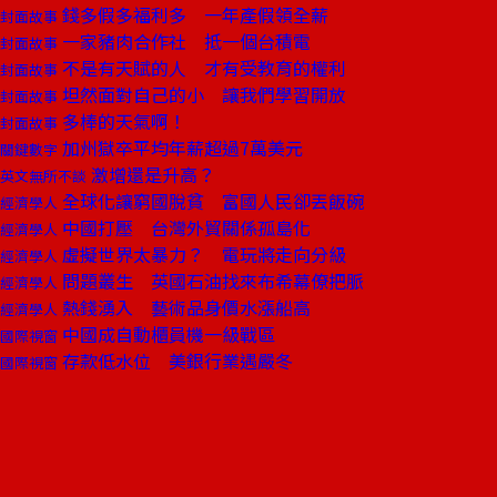
錢多假多福利多 一年產假領全薪
封面故事
一家豬肉合作社 抵一個台積電
封面故事
不是有天賦的人 才有受教育的權利
封面故事
坦然面對自己的小 讓我們學習開放
封面故事
多棒的天氣啊！
封面故事
加州獄卒平均年薪超過7萬美元
關鍵數字
激增還是升高？
英文無所不談
全球化讓窮國脫貧 富國人民卻丟飯碗
經濟學人
中國打壓 台灣外貿關係孤島化
經濟學人
虛擬世界太暴力？ 電玩將走向分級
經濟學人
問題叢生 英國石油找來布希幕僚把脈
經濟學人
熱錢湧入 藝術品身價水漲船高
經濟學人
中國成自動櫃員機一級戰區
國際視窗
存款低水位 美銀行業遇嚴冬
國際視窗