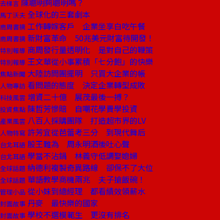
陳聰明夠聰明嗎？
去梯言
全球化的三套劇本
馬丁沃夫
工作轉嫁客戶 企業坐享白吃午餐
商周書摘
新財富革命 50兆美元財富待開發！
商周書摘
商周發行量透明化 是對自己的鞭策
特別報導
王文華從小事累積「七分飽」的快樂
特別報導
大陸訪問團擺明 只買大企業的帳
焦點新聞
看問題的態度 決定企業轉型成敗
人物專訪
增資二十億 展茂最後一搏？
科技風雲
陳哲芳慘賠 自嘲花學費學投資
投資焦點
八百人採購團隊 打造超市界的LV
產業風雲
許芳宜從芭蕾考三分 到現代舞后
人物特寫
股王難為 周永明酒後吐心聲
台北耳語
學當不沾鍋 林義守低調娶媳婦
台北耳語
納德利複製奇異路線 卻保不了大位
全球話題
華語教學商機兩兆 夫子搶飯碗！
全球話題
從小妹到總經理 都看績效領薪水
管理小品
丹麥 最快樂的國家
封面故事
學校不選模範生 更沒有排名
封面故事