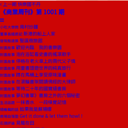
上一期
快樂國不丹
《商業周刊》第 1001 期
南村炒麵
小吃大學問
新港的船上人家
董事長嬉遊記
聖誕樹旅館
發現酷建築
歡迎光臨 我的書樂園
封面故事
泡在浴缸看史書的搖滾歌手
封面故事
停格在老火車上的兩代父子情
封面故事
用童書環遊世界的純真旅行
封面故事
蹲在馬桶上享受原味漫畫
封面故事
在滾輪書架間讀佛經的大律師
封面故事
等待二十年的國寶級書房
封面故事
夢幻書單》書房之外的六個秘密
封面故事
一抹香水 一段嗅覺記憶
生活話題
如果我是蘇珊娜
總編輯的話
Get it done & let them howl !
商場自慢塾
見龍在田
石頭評論