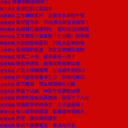
陳聰明夠聰明嗎？
去梯言
全球化的三套劇本
馬丁沃夫
工作轉嫁客戶 企業坐享白吃午餐
商周書摘
新財富革命 50兆美元財富待開發！
商周書摘
商周發行量透明化 是對自己的鞭策
特別報導
王文華從小事累積「七分飽」的快樂
特別報導
大陸訪問團擺明 只買大企業的帳
焦點新聞
看問題的態度 決定企業轉型成敗
人物專訪
增資二十億 展茂最後一搏？
科技風雲
陳哲芳慘賠 自嘲花學費學投資
投資焦點
八百人採購團隊 打造超市界的LV
產業風雲
許芳宜從芭蕾考三分 到現代舞后
人物特寫
股王難為 周永明酒後吐心聲
台北耳語
學當不沾鍋 林義守低調娶媳婦
台北耳語
納德利複製奇異路線 卻保不了大位
全球話題
華語教學商機兩兆 夫子搶飯碗！
全球話題
從小妹到總經理 都看績效領薪水
管理小品
丹麥 最快樂的國家
封面故事
學校不選模範生 更沒有排名
封面故事