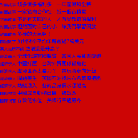
錢多假多福利多 一年產假領全薪
封面故事
一家豬肉合作社 抵一個台積電
封面故事
不是有天賦的人 才有受教育的權利
封面故事
坦然面對自己的小 讓我們學習開放
封面故事
多棒的天氣啊！
封面故事
加州獄卒平均年薪超過7萬美元
關鍵數字
激增還是升高？
英文無所不談
全球化讓窮國脫貧 富國人民卻丟飯碗
經濟學人
中國打壓 台灣外貿關係孤島化
經濟學人
虛擬世界太暴力？ 電玩將走向分級
經濟學人
問題叢生 英國石油找來布希幕僚把脈
經濟學人
熱錢湧入 藝術品身價水漲船高
經濟學人
中國成自動櫃員機一級戰區
國際視窗
存款低水位 美銀行業遇嚴冬
國際視窗