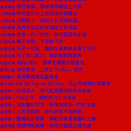
鑽石後輩 靠破壞策略追上大牌
產業風雲
李宗盛在手工吉他找到新舞台
人物特寫
他開賓士 卻陪小乞丐睡紙箱
人物特寫
為內外孤立的台灣建立全球觀
特別報導
營造一戶一特色 為社區觀光加值
特別報導
騾子拚勁 不信做不到！
封面故事
兒子一句話 讓她在事業高峰賣了公司
封面故事
除了核心能力 其餘能耐用買的
封面故事
4個台灣人 靠學名藥變百億富翁
封面故事
換位思考 三年比下eBay、雅虎
管理小品
舊貨攤暗藏致富機會
關鍵數字
On Tap vs. On Top 派上用場與位居要津
英文無所不談
熱錢湧入 替代能源重燃矽谷淘金夢
經濟學人
PS3上市 肩負新力三大使命
經濟學人
找到獲利配方 部落格成為一門好生意
經濟學人
人民幣勁揚 港元政策不為所動
經濟學人
刪減成本發酵 美航空業重返獲利之路
經濟學人
南韓抑制房價 急迫性超過北韓核爆
國際視窗