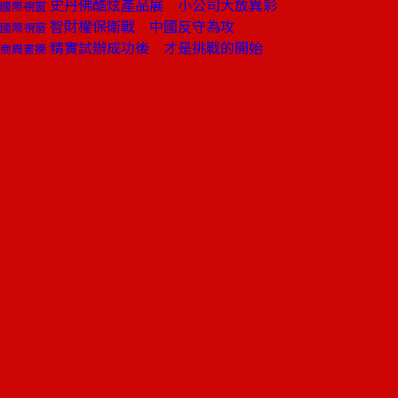
史丹佛酷炫產品展 小公司大放異彩
國際視窗
智財權保衛戰 中國反守為攻
國際視窗
精實試辦成功後 才是挑戰的開始
商周書摘