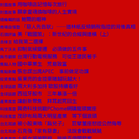
用咖啡店記憶每次旅行
封面故事
願拿靈魂換咖啡的人生實境
封面故事
鮑爾的眼神
總編輯的話
「惡人先告狀」——道林紙反傾銷稅指控的背後真相
商場自慢塾
美「戰國策」：新世紀的合縱與連橫（上）
石頭評論
給我第二選擇
去梯言
抑制氣候變遷 必須做的五件事
馬丁沃夫
台灣行動電視服務 可從王建民著手
房市觀察
國中畢業生 荒島致富
焦點人物
張忠謀出席APEC 事前做足功課
焦點新聞
吳東亮的金控豪賭越玩越大！
投資焦點
兩大利多加持 歐股持續看好
全球話題
西班牙股市 三年暴漲一倍
全球話題
讓創新聚焦 拜耳起死回生
產業風雲
興奇科技挑戰PChome網購龍頭寶座
科技風雲
茂矽布局兩大明星產業 等下個浪頭
科技風雲
被小股東喚「扁兒子」 巨擘董座怒控公然侮辱
台北耳語
石克強「家有惡妻」 法說會戰戰兢兢
台北耳語
士紙女將披戰袍 拚逾百億開發案
產業風雲