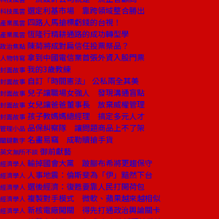
選定利基市場 靠跨領域整合勝出
科技風雲
四路人馬搶標虧錢的台視！
產業風雲
恆隆行精耕通路的成功轉型學
產業風雲
陳菊將成對扁信任投票祭品？
政治焦點
拿到中國電信業首張外資入股門票
人物特寫
我的3歲教練
封面故事
自訂「時間憲法」 公私兩全其美
封面故事
兒子讓職場女強人 發現溝通盲點
封面故事
女兒讓爸爸董事長 放棄威權管理
封面故事
孩子教媽媽總經理 搞定多元人才
封面故事
品保糾察隊 讓問題商品上不了架
管理小品
名畫易竊 成勒贖搶手貨
關鍵數字
御前獻藝
英文無所不談
輸掉國會大黨 跛腳布希將更趨保守
經濟學人
人事地震：倫斯斐為「伊」黯然下台
經濟學人
選後經濟：復甦要靠人民打開荷包
經濟學人
複製對手模式 微軟、蘋果越來越相似
經濟學人
新核電廠闖關 得先打通政治輿論關卡
經濟學人