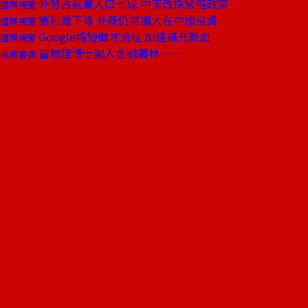
外勞占就業人口七成 中東改採緊縮政策
國際視窗
獲利雖下降 外商仍將擴大在中國投資
國際視窗
Google縮短徵才流程 加速補充新血
國際視窗
當物理博士闖入金融叢林……
商周書摘