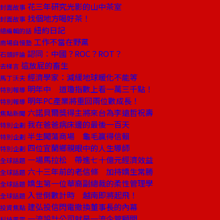
花三年研究光影的山中茶室
封面故事
找個地方喝好茶！
封面故事
紐約日記
總編輯的話
工作不當在野黨
商場自慢塾
認同：中國？ROC？ROT？
石頭評論
這放屁的畜生
去梯言
經濟學家：減緩地球暖化不能等
馬丁沃夫
明年中 道瓊指數上看一萬三千點！
特別報導
明年PC產業將重回兩位數成長！
特別報導
六諾貝爾獎得主將來台為李遠哲祝壽
焦點新聞
我在爸爸病床邊的最後一百天
特別企劃
半生闖蕩商場 龜毛贏得信賴
特別企劃
四位宜蘭鄉親眼中的人生導師
特別企劃
一場馬拉松 帶進七十億元經濟效益
全球話題
六十三年前的老信條 加持嬌生常勝
全球話題
嬌生第一位華裔副總裁的柔性管理學
全球話題
入世倒數計時 越南即將起飛！
全球話題
建弘投信閃電撤換董事長的內幕
投資焦點
一流設計公司就是一流企管顧問
科技風雲