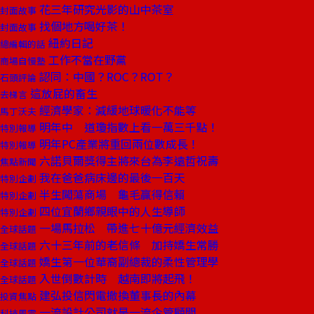
花三年研究光影的山中茶室
封面故事
找個地方喝好茶！
封面故事
紐約日記
總編輯的話
工作不當在野黨
商場自慢塾
認同：中國？ROC？ROT？
石頭評論
這放屁的畜生
去梯言
經濟學家：減緩地球暖化不能等
馬丁沃夫
明年中 道瓊指數上看一萬三千點！
特別報導
明年PC產業將重回兩位數成長！
特別報導
六諾貝爾獎得主將來台為李遠哲祝壽
焦點新聞
我在爸爸病床邊的最後一百天
特別企劃
半生闖蕩商場 龜毛贏得信賴
特別企劃
四位宜蘭鄉親眼中的人生導師
特別企劃
一場馬拉松 帶進七十億元經濟效益
全球話題
六十三年前的老信條 加持嬌生常勝
全球話題
嬌生第一位華裔副總裁的柔性管理學
全球話題
入世倒數計時 越南即將起飛！
全球話題
建弘投信閃電撤換董事長的內幕
投資焦點
一流設計公司就是一流企管顧問
科技風雲