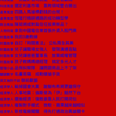
選定利基市場 靠跨領域整合勝出
科技風雲
四路人馬搶標虧錢的台視！
產業風雲
恆隆行精耕通路的成功轉型學
產業風雲
陳菊將成對扁信任投票祭品？
政治焦點
拿到中國電信業首張外資入股門票
人物特寫
我的3歲教練
封面故事
自訂「時間憲法」 公私兩全其美
封面故事
兒子讓職場女強人 發現溝通盲點
封面故事
女兒讓爸爸董事長 放棄威權管理
封面故事
孩子教媽媽總經理 搞定多元人才
封面故事
品保糾察隊 讓問題商品上不了架
管理小品
名畫易竊 成勒贖搶手貨
關鍵數字
御前獻藝
英文無所不談
輸掉國會大黨 跛腳布希將更趨保守
經濟學人
人事地震：倫斯斐為「伊」黯然下台
經濟學人
選後經濟：復甦要靠人民打開荷包
經濟學人
複製對手模式 微軟、蘋果越來越相似
經濟學人
新核電廠闖關 得先打通政治輿論關卡
經濟學人