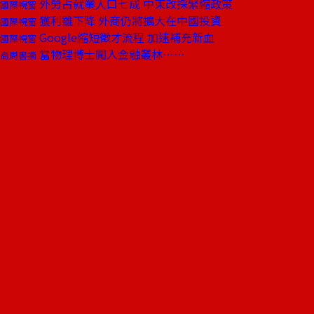
外勞占就業人口七成 中東改採緊縮政策
國際視窗
獲利雖下降 外商仍將擴大在中國投資
國際視窗
Google縮短徵才流程 加速補充新血
國際視窗
當物理博士闖入金融叢林……
商周書摘