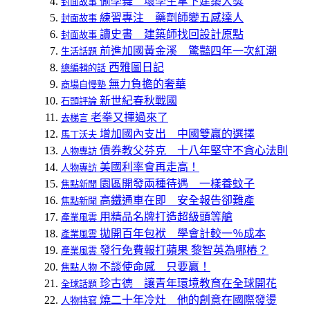
偷學舞 壞學生拿下建築大獎
封面故事
練習專注 藥劑師變五感達人
封面故事
讀史書 建築師找回設計原點
封面故事
前進加國黃金溪 驚豔四年一次紅潮
生活話題
西雅圖日記
總編輯的話
無力負擔的奢華
商場自慢塾
新世紀春秋戰國
石頭評論
老拳又揮過來了
去梯言
增加國內支出 中國雙贏的選擇
馬丁沃夫
債券教父芬克 十八年堅守不貪心法則
人物專訪
美國利率會再走高！
人物專訪
園區開發兩種待遇 一樣養蚊子
焦點新聞
高鐵通車在即 安全報告卻難產
焦點新聞
用精品名牌打造超級頭等艙
產業風雲
拋開百年包袱 學會計較一％成本
產業風雲
發行免費報打蘋果 黎智英為哪樁？
產業風雲
不談使命感 只要贏！
焦點人物
珍古德 讓青年環境教育在全球開花
全球話題
燒二十年冷灶 他的創意在國際發燙
人物特寫