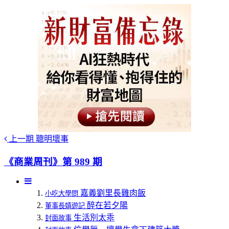
上一期
聰明壞事
《商業周刊》第 989 期
嘉義劉里長雞肉飯
小吃大學問
醉在若夕陽
董事長嬉遊記
生活別太乖
封面故事