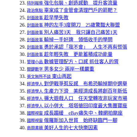
強化包裝、創造感動 提升客流量
特別報導
辜家成了金管會清理門戶的箭靶？
政治焦點
趁早學失敗
封面故事
神的左手3度開刀 25歲驚豔大聯盟
封面故事
別人痛苦3天 我只讓自己痛苦1天
封面故事
輸掉一手好牌 領悟收手的學問
封面故事
勇於承認「我不會」 人生不再有慌張
封面故事
趁年輕失敗 更能蓄積成功能量
封面故事
數據管理配方、口感 抓住客人的胃
管理小品
男多女少 兩岸一樣嚴重
關鍵數字
東山再起
英文無所不談
對伊戰爭惹反感 布希恐輸掉期中選舉
經濟學人
生產力下滑 美經濟成長將創百年新低
經濟學人
擴大遊戲人口 任天堂轉攻非玩家市場
經濟學人
以小併大 塔塔搶回印度最大集團寶座
經濟學人
成長趨緩 eBay痛失中、韓網拍龍座
國際視窗
俄羅斯加入世貿 始終缺臨門一腳
國際視窗
美好人生的七大快樂因素
商周書摘