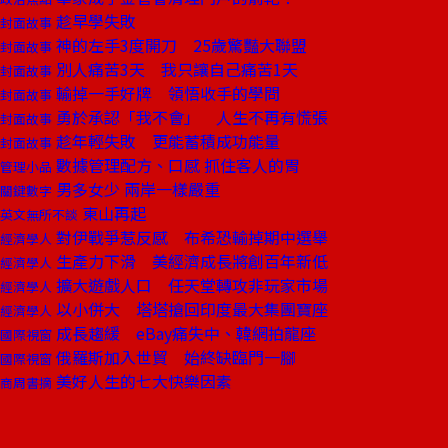
趁早學失敗
封面故事
神的左手3度開刀 25歲驚豔大聯盟
封面故事
別人痛苦3天 我只讓自己痛苦1天
封面故事
輸掉一手好牌 領悟收手的學問
封面故事
勇於承認「我不會」 人生不再有慌張
封面故事
趁年輕失敗 更能蓄積成功能量
封面故事
數據管理配方、口感 抓住客人的胃
管理小品
男多女少 兩岸一樣嚴重
關鍵數字
東山再起
英文無所不談
對伊戰爭惹反感 布希恐輸掉期中選舉
經濟學人
生產力下滑 美經濟成長將創百年新低
經濟學人
擴大遊戲人口 任天堂轉攻非玩家市場
經濟學人
以小併大 塔塔搶回印度最大集團寶座
經濟學人
成長趨緩 eBay痛失中、韓網拍龍座
國際視窗
俄羅斯加入世貿 始終缺臨門一腳
國際視窗
美好人生的七大快樂因素
商周書摘