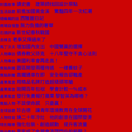
讀史書 建築師找回設計原點
封面故事
前進加國黃金溪 驚豔四年一次紅潮
生活話題
西雅圖日記
總編輯的話
無力負擔的奢華
商場自慢塾
新世紀春秋戰國
石頭評論
老拳又揮過來了
去梯言
增加國內支出 中國雙贏的選擇
馬丁沃夫
債券教父芬克 十八年堅守不貪心法則
人物專訪
美國利率會再走高！
人物專訪
園區開發兩種待遇 一樣養蚊子
焦點新聞
高鐵通車在即 安全報告卻難產
焦點新聞
用精品名牌打造超級頭等艙
產業風雲
拋開百年包袱 學會計較一％成本
產業風雲
發行免費報打蘋果 黎智英為哪樁？
產業風雲
不談使命感 只要贏！
焦點人物
珍古德 讓青年環境教育在全球開花
全球話題
燒二十年冷灶 他的創意在國際發燙
人物特寫
強化包裝、創造感動 提升客流量
特別報導
辜家成了金管會清理門戶的箭靶？
政治焦點