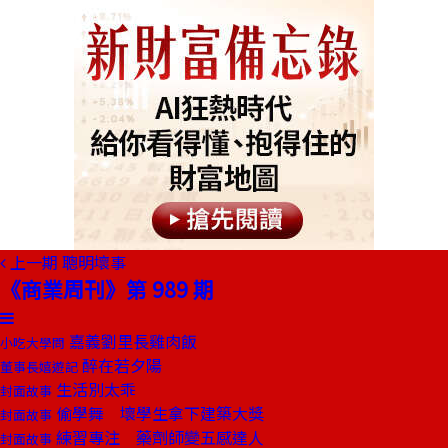
上一期
聰明壞事
《商業周刊》第 989 期
嘉義劉里長雞肉飯
小吃大學問
醉在若夕陽
董事長嬉遊記
生活別太乖
封面故事
偷學舞 壞學生拿下建築大獎
封面故事
練習專注 藥劑師變五感達人
封面故事