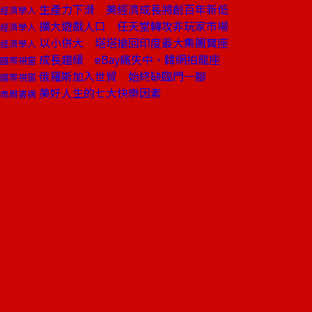
生產力下滑 美經濟成長將創百年新低
經濟學人
擴大遊戲人口 任天堂轉攻非玩家市場
經濟學人
以小併大 塔塔搶回印度最大集團寶座
經濟學人
成長趨緩 eBay痛失中、韓網拍龍座
國際視窗
俄羅斯加入世貿 始終缺臨門一腳
國際視窗
美好人生的七大快樂因素
商周書摘