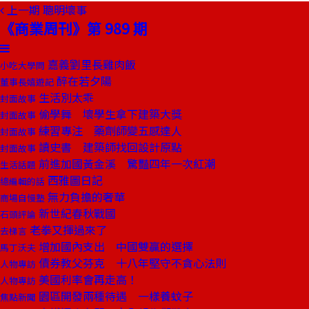
上一期
聰明壞事
《商業周刊》第 989 期
嘉義劉里長雞肉飯
小吃大學問
醉在若夕陽
董事長嬉遊記
生活別太乖
封面故事
偷學舞 壞學生拿下建築大獎
封面故事
練習專注 藥劑師變五感達人
封面故事
讀史書 建築師找回設計原點
封面故事
前進加國黃金溪 驚豔四年一次紅潮
生活話題
西雅圖日記
總編輯的話
無力負擔的奢華
商場自慢塾
新世紀春秋戰國
石頭評論
老拳又揮過來了
去梯言
增加國內支出 中國雙贏的選擇
馬丁沃夫
債券教父芬克 十八年堅守不貪心法則
人物專訪
美國利率會再走高！
人物專訪
園區開發兩種待遇 一樣養蚊子
焦點新聞