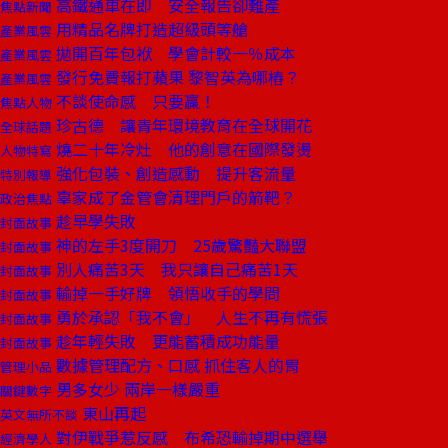
高鐵通車在即 安全報告卻難產
焦點新聞
用精品名牌打造超級頭等艙
產業風雲
拋開百年包袱 學會計較一％成本
產業風雲
發行免費報打蘋果 黎智英為哪樁？
產業風雲
不談使命感 只要贏！
焦點人物
珍古德 讓青年環境教育在全球開花
全球話題
燒二十年冷灶 他的創意在國際發燙
人物特寫
強化包裝、創造感動 提升客流量
特別報導
辜家成了金管會清理門戶的箭靶？
政治焦點
趁早學失敗
封面故事
神的左手3度開刀 25歲驚豔大聯盟
封面故事
別人痛苦3天 我只讓自己痛苦1天
封面故事
輸掉一手好牌 領悟收手的學問
封面故事
勇於承認「我不會」 人生不再有慌張
封面故事
趁年輕失敗 更能蓄積成功能量
封面故事
數據管理配方、口感 抓住客人的胃
管理小品
男多女少 兩岸一樣嚴重
關鍵數字
東山再起
英文無所不談
對伊戰爭惹反感 布希恐輸掉期中選舉
經濟學人