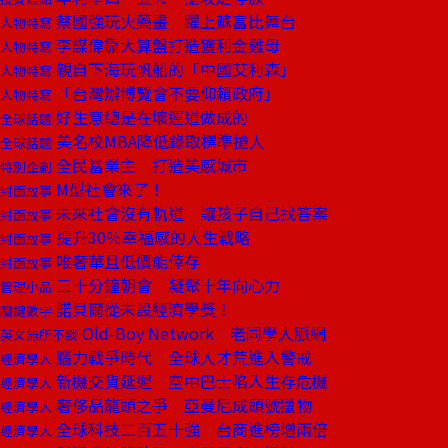
蔡國強玩火藥畫 躍上蘇富比舞台
人物特寫
李謀偉靠大算盤打造獲利金雞母
人物特寫
親自下海玩帆船的「中國艾利森」
人物特寫
「台灣辦博覽會不要仰賴政府」
人物特寫
好生意總是在壞運道做成的
全球話題
美名校MBA降低錄取標準搶人
全球話題
全民當業主 打造美感城市
特別企劃
M型社會來了！
封面故事
未來社會沒有軌道 讓孩子自己找答案
封面故事
提升30％幸福感的人生戰略
封面故事
唯奢華且低價能倖存
封面故事
三十分鐘朝會 凝聚十年向心力
管理小品
諾貝爾從未設經濟學獎！
關鍵數字
Old-Boy Network 老同學人脈網
英文無所不談
腦力戰爭時代 全球人才荒進入警戒
經濟學人
新機交貨延遲 空中巴士陷入生存危機
經濟學人
奢侈品龍頭之爭 亞曼尼成頭號獵物
經濟學人
全球科技二百五十強 台商進榜增兩倍
經濟學人