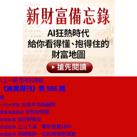
上一期
思考的原點
《商業周刊》第 986 期
台南羊肉與鹹粥
小吃大學問
夜色咖啡屋
董事長嬉遊記
我的野朋友
封面故事
上山下海 驚險追鷹18年
封面故事
為蝴蝶夢一生的兩個老頑童
封面故事