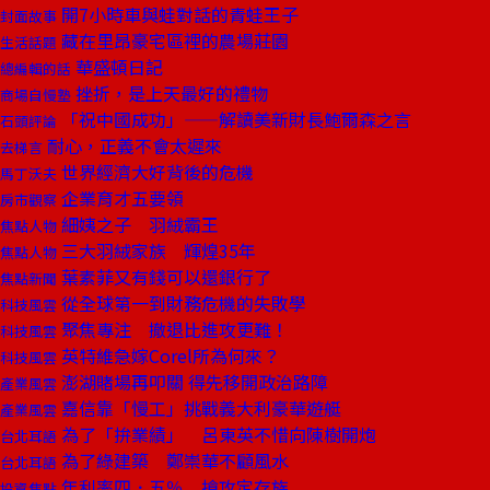
開7小時車與蛙對話的青蛙王子
封面故事
藏在里昂豪宅區裡的農場莊園
生活話題
華盛頓日記
總編輯的話
挫折，是上天最好的禮物
商場自慢塾
「祝中國成功」——解讀美新財長鮑爾森之言
石頭評論
耐心，正義不會太遲來
去梯言
世界經濟大好背後的危機
馬丁沃夫
企業育才五要領
房市觀察
細姨之子 羽絨霸王
焦點人物
三大羽絨家族 輝煌35年
焦點人物
葉素菲又有錢可以還銀行了
焦點新聞
從全球第一到財務危機的失敗學
科技風雲
聚焦專注 撤退比進攻更難！
科技風雲
英特維急嫁Corel所為何來？
科技風雲
澎湖賭場再叩關 得先移開政治路障
產業風雲
嘉信靠「慢工」挑戰義大利豪華遊艇
產業風雲
為了「拚業績」 呂東英不惜向陳樹開炮
台北耳語
為了綠建築 鄭崇華不顧風水
台北耳語
年利率四．五％ 搶攻定存族
投資焦點