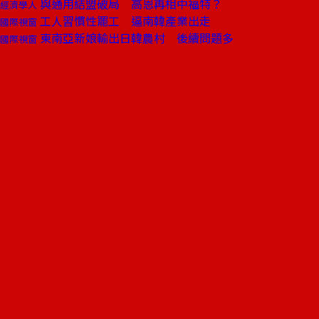
與通用結盟破局 高恩再相中福特？
經濟學人
工人習慣性罷工 逼南韓產業出走
國際視窗
東南亞新娘輸出日韓農村 後續問題多
國際視窗