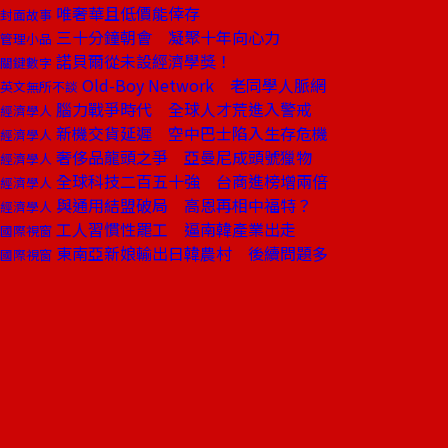
唯奢華且低價能倖存
封面故事
三十分鐘朝會 凝聚十年向心力
管理小品
諾貝爾從未設經濟學獎！
關鍵數字
Old-Boy Network 老同學人脈網
英文無所不談
腦力戰爭時代 全球人才荒進入警戒
經濟學人
新機交貨延遲 空中巴士陷入生存危機
經濟學人
奢侈品龍頭之爭 亞曼尼成頭號獵物
經濟學人
全球科技二百五十強 台商進榜增兩倍
經濟學人
與通用結盟破局 高恩再相中福特？
經濟學人
工人習慣性罷工 逼南韓產業出走
國際視窗
東南亞新娘輸出日韓農村 後續問題多
國際視窗