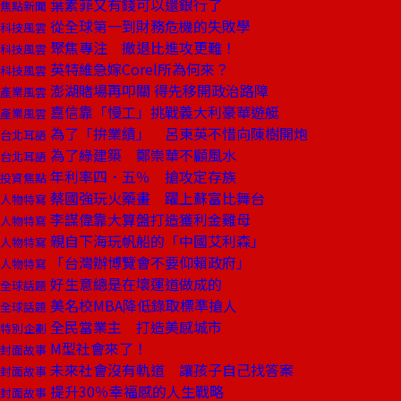
葉素菲又有錢可以還銀行了
焦點新聞
從全球第一到財務危機的失敗學
科技風雲
聚焦專注 撤退比進攻更難！
科技風雲
英特維急嫁Corel所為何來？
科技風雲
澎湖賭場再叩關 得先移開政治路障
產業風雲
嘉信靠「慢工」挑戰義大利豪華遊艇
產業風雲
為了「拚業績」 呂東英不惜向陳樹開炮
台北耳語
為了綠建築 鄭崇華不顧風水
台北耳語
年利率四．五％ 搶攻定存族
投資焦點
蔡國強玩火藥畫 躍上蘇富比舞台
人物特寫
李謀偉靠大算盤打造獲利金雞母
人物特寫
親自下海玩帆船的「中國艾利森」
人物特寫
「台灣辦博覽會不要仰賴政府」
人物特寫
好生意總是在壞運道做成的
全球話題
美名校MBA降低錄取標準搶人
全球話題
全民當業主 打造美感城市
特別企劃
M型社會來了！
封面故事
未來社會沒有軌道 讓孩子自己找答案
封面故事
提升30％幸福感的人生戰略
封面故事