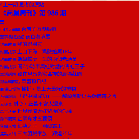
上一期
思考的原點
《商業周刊》第 986 期
台南羊肉與鹹粥
小吃大學問
夜色咖啡屋
董事長嬉遊記
我的野朋友
封面故事
上山下海 驚險追鷹18年
封面故事
為蝴蝶夢一生的兩個老頑童
封面故事
開7小時車與蛙對話的青蛙王子
封面故事
藏在里昂豪宅區裡的農場莊園
生活話題
華盛頓日記
總編輯的話
挫折，是上天最好的禮物
商場自慢塾
「祝中國成功」——解讀美新財長鮑爾森之言
石頭評論
耐心，正義不會太遲來
去梯言
世界經濟大好背後的危機
馬丁沃夫
企業育才五要領
房市觀察
細姨之子 羽絨霸王
焦點人物
三大羽絨家族 輝煌35年
焦點人物