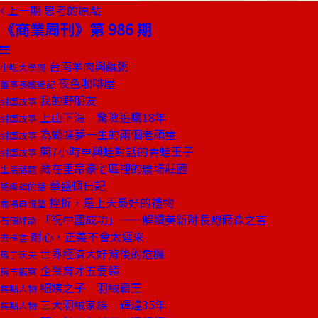
上一期
思考的原點
《商業周刊》第 986 期
台南羊肉與鹹粥
小吃大學問
夜色咖啡屋
董事長嬉遊記
我的野朋友
封面故事
上山下海 驚險追鷹18年
封面故事
為蝴蝶夢一生的兩個老頑童
封面故事
開7小時車與蛙對話的青蛙王子
封面故事
藏在里昂豪宅區裡的農場莊園
生活話題
華盛頓日記
總編輯的話
挫折，是上天最好的禮物
商場自慢塾
「祝中國成功」——解讀美新財長鮑爾森之言
石頭評論
耐心，正義不會太遲來
去梯言
世界經濟大好背後的危機
馬丁沃夫
企業育才五要領
房市觀察
細姨之子 羽絨霸王
焦點人物
三大羽絨家族 輝煌35年
焦點人物