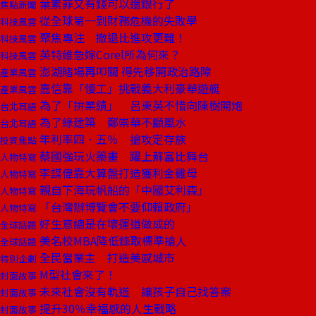
葉素菲又有錢可以還銀行了
焦點新聞
從全球第一到財務危機的失敗學
科技風雲
聚焦專注 撤退比進攻更難！
科技風雲
英特維急嫁Corel所為何來？
科技風雲
澎湖賭場再叩關 得先移開政治路障
產業風雲
嘉信靠「慢工」挑戰義大利豪華遊艇
產業風雲
為了「拚業績」 呂東英不惜向陳樹開炮
台北耳語
為了綠建築 鄭崇華不顧風水
台北耳語
年利率四．五％ 搶攻定存族
投資焦點
蔡國強玩火藥畫 躍上蘇富比舞台
人物特寫
李謀偉靠大算盤打造獲利金雞母
人物特寫
親自下海玩帆船的「中國艾利森」
人物特寫
「台灣辦博覽會不要仰賴政府」
人物特寫
好生意總是在壞運道做成的
全球話題
美名校MBA降低錄取標準搶人
全球話題
全民當業主 打造美感城市
特別企劃
M型社會來了！
封面故事
未來社會沒有軌道 讓孩子自己找答案
封面故事
提升30％幸福感的人生戰略
封面故事