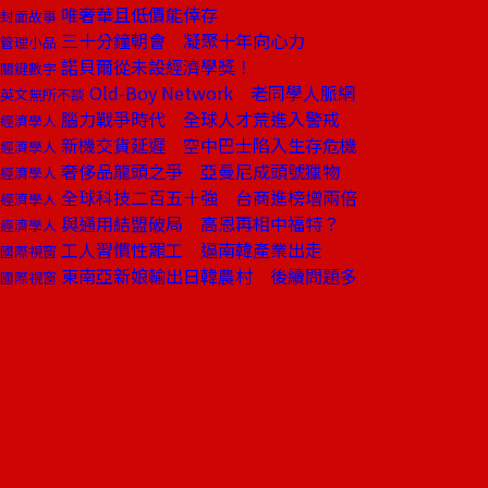
唯奢華且低價能倖存
封面故事
三十分鐘朝會 凝聚十年向心力
管理小品
諾貝爾從未設經濟學獎！
關鍵數字
Old-Boy Network 老同學人脈網
英文無所不談
腦力戰爭時代 全球人才荒進入警戒
經濟學人
新機交貨延遲 空中巴士陷入生存危機
經濟學人
奢侈品龍頭之爭 亞曼尼成頭號獵物
經濟學人
全球科技二百五十強 台商進榜增兩倍
經濟學人
與通用結盟破局 高恩再相中福特？
經濟學人
工人習慣性罷工 逼南韓產業出走
國際視窗
東南亞新娘輸出日韓農村 後續問題多
國際視窗