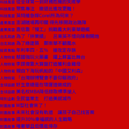
從全球第一到財務危機的失敗學
科技風雲
聚焦專注 撤退比進攻更難！
科技風雲
英特維急嫁Corel所為何來？
科技風雲
澎湖賭場再叩關 得先移開政治路障
產業風雲
嘉信靠「慢工」挑戰義大利豪華遊艇
產業風雲
為了「拚業績」 呂東英不惜向陳樹開炮
台北耳語
為了綠建築 鄭崇華不顧風水
台北耳語
年利率四．五％ 搶攻定存族
投資焦點
蔡國強玩火藥畫 躍上蘇富比舞台
人物特寫
李謀偉靠大算盤打造獲利金雞母
人物特寫
親自下海玩帆船的「中國艾利森」
人物特寫
「台灣辦博覽會不要仰賴政府」
人物特寫
好生意總是在壞運道做成的
全球話題
美名校MBA降低錄取標準搶人
全球話題
全民當業主 打造美感城市
特別企劃
M型社會來了！
封面故事
未來社會沒有軌道 讓孩子自己找答案
封面故事
提升30％幸福感的人生戰略
封面故事
唯奢華且低價能倖存
封面故事