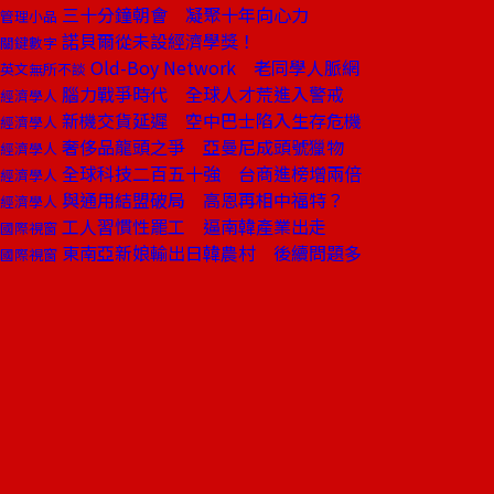
三十分鐘朝會 凝聚十年向心力
管理小品
諾貝爾從未設經濟學獎！
關鍵數字
Old-Boy Network 老同學人脈網
英文無所不談
腦力戰爭時代 全球人才荒進入警戒
經濟學人
新機交貨延遲 空中巴士陷入生存危機
經濟學人
奢侈品龍頭之爭 亞曼尼成頭號獵物
經濟學人
全球科技二百五十強 台商進榜增兩倍
經濟學人
與通用結盟破局 高恩再相中福特？
經濟學人
工人習慣性罷工 逼南韓產業出走
國際視窗
東南亞新娘輸出日韓農村 後續問題多
國際視窗