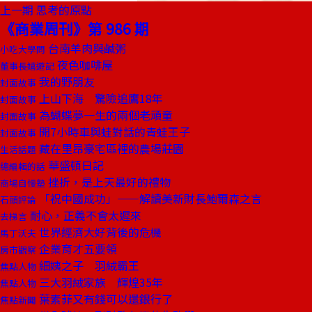
上一期
思考的原點
《商業周刊》第 986 期
台南羊肉與鹹粥
小吃大學問
夜色咖啡屋
董事長嬉遊記
我的野朋友
封面故事
上山下海 驚險追鷹18年
封面故事
為蝴蝶夢一生的兩個老頑童
封面故事
開7小時車與蛙對話的青蛙王子
封面故事
藏在里昂豪宅區裡的農場莊園
生活話題
華盛頓日記
總編輯的話
挫折，是上天最好的禮物
商場自慢塾
「祝中國成功」——解讀美新財長鮑爾森之言
石頭評論
耐心，正義不會太遲來
去梯言
世界經濟大好背後的危機
馬丁沃夫
企業育才五要領
房市觀察
細姨之子 羽絨霸王
焦點人物
三大羽絨家族 輝煌35年
焦點人物
葉素菲又有錢可以還銀行了
焦點新聞