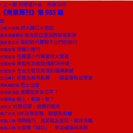
上一期
別等退休金 先賺30年
《商業周刊》第 985 期
師大路口水煎包
小吃大學問
維吉尼亞重溫西部電影夢
董事長嬉遊記
看紀錄片體驗不出門的旅行
重新看世界
挖寶小旅行
封面故事
在異國小市集發現大驚喜
封面故事
早起在20款玫瑰前深呼吸
封面故事
在台北發現南洋的慢調美感
封面故事
前進古典帆船賽 一窺富豪私密聚會
生活專刊
巴士出發
總編輯的話
老闆能有多公平？
商場自慢塾
新人‧新政‧新？
石頭評論
豺狼狐狸，通通抓起來
去梯言
IMF改革首務 歐盟先削權
馬丁沃夫
精明機巧 竟至戰友反目、顛峰落難
焦點人物
太習慣「成功」 李焜耀誤吞苦藥
焦點人物