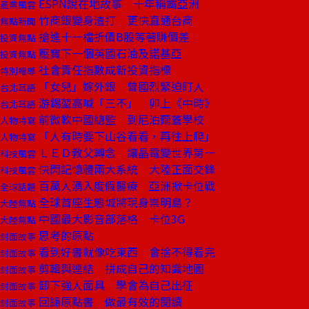
ESPN說在地故事 十年稱霸亞洲
產業風雲
竹商銀變身渣打 更快直通台商
焦點新聞
搶進十一檔折價B股等著賺價差
投資焦點
壓寶下一個英國石油及諾基亞
投資焦點
社會責任指數成新投資指標
特別報導
「女兒」嫁外銀 曾國烈緊迫盯人
台北耳語
游錫堃高喊「三不」 卯上《中時》
台北耳語
前微軟中國總監 到尼泊爾蓋學校
人物特寫
「人有時要下山谷看看，再往上爬」
人物特寫
ＬＥＤ教父轉念 讓晶電變世界第一
科技風雲
快閃記憶體兩大系統 大陸正面交鋒
科技風雲
百萬人湧入度假醫療 亞洲掀卡位戰
全球話題
全球首座生態城將現身崇明島？
大陸焦點
中國最大影音部落格 卡位3G
大陸焦點
思考的原點
封面故事
看到好書就像吃東西 會捨不得看完
封面故事
剪輯與連結 拼成自己的知識地圖
封面故事
卸下強人面具 學會為自己出征
封面故事
回歸原點書 做最有效的閱讀
封面故事