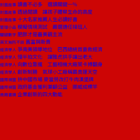
讀書不必多 選讀關鍵一％
封面故事
透過閱讀 讓孩子體察生命的高度
封面故事
十大名家推薦人生必讀好書
封面故事
模擬情境測試 嚴選適任接班人
管理小品
肥胖才是審美觀主流
關鍵數字
舊富與新貴
英文無所不談
爭南美領導地位 巴西總統首要救經濟
經濟學人
慢半拍文化 讓雅虎拱手讓出老大
經濟學人
向數位靠攏 工藝相機大廠萊卡搏翻身
經濟學人
創新制勝 氣球小工廠稱霸奧運天空
經濟學人
拚中國市場 麥當勞改打牛肉漢堡牌
國際視窗
政府基金獲利兼顧公益 挪威成標竿
國際視窗
企業創新的四大動能
商周書摘