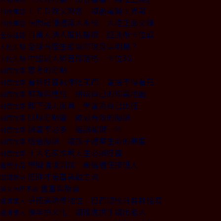
ＬＥＤ教父轉念 讓晶電變世界第一
科技風雲
快閃記憶體兩大系統 大陸正面交鋒
科技風雲
百萬人湧入度假醫療 亞洲掀卡位戰
全球話題
全球首座生態城將現身崇明島？
大陸焦點
中國最大影音部落格 卡位3G
大陸焦點
思考的原點
封面故事
看到好書就像吃東西 會捨不得看完
封面故事
剪輯與連結 拼成自己的知識地圖
封面故事
卸下強人面具 學會為自己出征
封面故事
回歸原點書 做最有效的閱讀
封面故事
讀書不必多 選讀關鍵一％
封面故事
透過閱讀 讓孩子體察生命的高度
封面故事
十大名家推薦人生必讀好書
封面故事
模擬情境測試 嚴選適任接班人
管理小品
肥胖才是審美觀主流
關鍵數字
舊富與新貴
英文無所不談
爭南美領導地位 巴西總統首要救經濟
經濟學人
慢半拍文化 讓雅虎拱手讓出老大
經濟學人