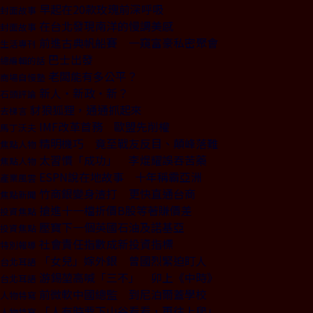
早起在20款玫瑰前深呼吸
封面故事
在台北發現南洋的慢調美感
封面故事
前進古典帆船賽 一窺富豪私密聚會
生活專刊
巴士出發
總編輯的話
老闆能有多公平？
商場自慢塾
新人‧新政‧新？
石頭評論
豺狼狐狸，通通抓起來
去梯言
IMF改革首務 歐盟先削權
馬丁沃夫
精明機巧 竟至戰友反目、顛峰落難
焦點人物
太習慣「成功」 李焜耀誤吞苦藥
焦點人物
ESPN說在地故事 十年稱霸亞洲
產業風雲
竹商銀變身渣打 更快直通台商
焦點新聞
搶進十一檔折價B股等著賺價差
投資焦點
壓寶下一個英國石油及諾基亞
投資焦點
社會責任指數成新投資指標
特別報導
「女兒」嫁外銀 曾國烈緊迫盯人
台北耳語
游錫堃高喊「三不」 卯上《中時》
台北耳語
前微軟中國總監 到尼泊爾蓋學校
人物特寫
「人有時要下山谷看看，再往上爬」
人物特寫