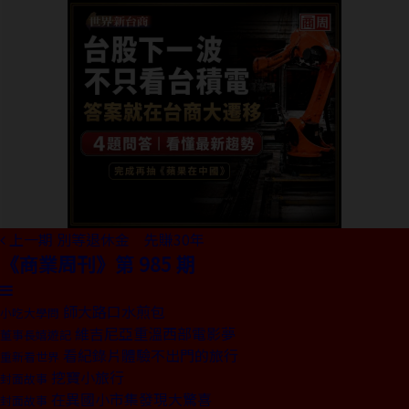
上一期
別等退休金 先賺30年
《商業周刊》第 985 期
師大路口水煎包
小吃大學問
維吉尼亞重溫西部電影夢
董事長嬉遊記
看紀錄片體驗不出門的旅行
重新看世界
挖寶小旅行
封面故事
在異國小市集發現大驚喜
封面故事