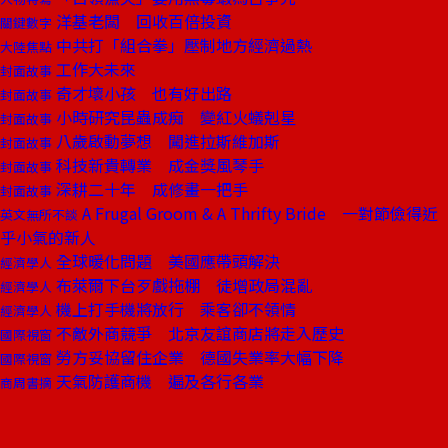
洋基老闆 回收百倍投資
關鍵數字
中共打「組合拳」壓制地方經濟過熱
大陸焦點
工作大未來
封面故事
奇才壞小孩 也有好出路
封面故事
小時研究昆蟲成痴 變紅火蟻剋星
封面故事
八歲啟動夢想 闖進拉斯維加斯
封面故事
科技新貴轉業 成金獎風琴手
封面故事
深耕二十年 成修畫一把手
封面故事
A Frugal Groom & A Thrifty Bride 一對節儉得近
英文無所不談
乎小氣的新人
全球暖化問題 美國應帶頭解決
經濟學人
布萊爾下台歹戲拖棚 徒增政局混亂
經濟學人
機上打手機將放行 乘客卻不領情
經濟學人
不敵外商競爭 北京友誼商店將走入歷史
國際視窗
勞方妥協留住企業 德國失業率大幅下降
國際視窗
天氣防護商機 遍及各行各業
商周書摘