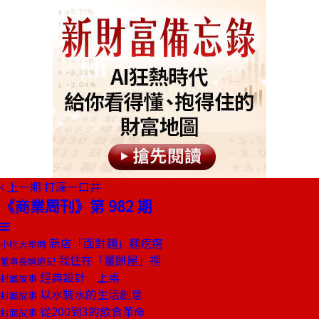
上一期
打深一口井
《商業周刊》第 982 期
新店「面對麵」麵疙瘩
小吃大學問
我住在「薑餅屋」裡
董事長嬉遊記
經典設計 上桌
封面故事
以水裝水的生活創意
封面故事
從200到3的飲食革命
封面故事