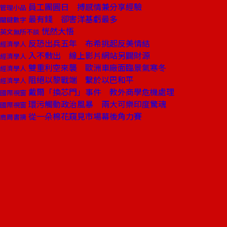
員工團圓日 搏感情兼分享經驗
管理小品
最有錢 卻害洋基虧最多
關鍵數字
恍然大悟
英文無所不談
反恐出兵五年 布希挑起反美情結
經濟學人
入不敷出 線上影片網站另闢財源
經濟學人
雙重利空來襲 歐洲車廠面臨景氣寒冬
經濟學人
阻絕以黎戰端 繫於以巴和平
經濟學人
戴爾「換芯門」事件 教外商學危機處理
國際視窗
環污觸動政治風暴 兩大可樂印度驚魂
國際視窗
從一朵棉花窺見市場幕後角力賽
商周書摘