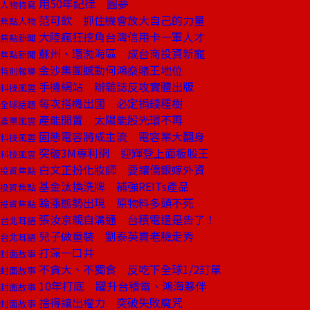
用50年紀律 圓夢
人物特寫
范可欽 抓住機會放大自己的力量
焦點人物
大陸瘋狂挖角台灣信用卡一軍人才
焦點新聞
蘇州、環渤海區 成台商投資新寵
焦點新聞
金沙集團撼動何鴻燊賭王地位
特別報導
手機網站 辦雜誌反攻實體出版
科技風雲
每次搭機出國 必定捐錢種樹
全球話題
產能閒置 太陽能股光環不再
產業風雲
固態電容將成主流 電容業大翻身
科技風雲
突破3M專利網 迎輝登上面板股王
科技風雲
白文正扮化妝師 要讓僑銀嫁外資
投資焦點
基金汰換洗牌 補強REITs產品
投資焦點
輪漲態勢出現 原物料多頭不死
投資焦點
張汝京親自溝通 台積電還是告了！
台北耳語
兒子做童裝 劉泰英賣老臉走秀
台北耳語
打深一口井
封面故事
不貪大、不獨食 反吃下全球1/2訂單
封面故事
10年打底 躍升台積電、鴻海夥伴
封面故事
捨得讓出權力 突破失敗魔咒
封面故事