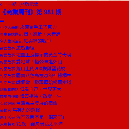
上一期
1/4啟示錄
《商業周刊》第 981 期
永康街手工巧克力
小吃大學問
蛋‧蜻蜓‧大青蛙
董事長嬉遊記
紅與綠的戰爭
名人生活筆記
遊戲野徑
封面故事
地圖上沒標示的黃金竹奇境
封面故事
愛地球！搭公車逛郊山
封面故事
荒山上的200歲雞蛋花樹
封面故事
國寶八色鳥棲息的神秘桐林
封面故事
轉個彎 發現原始松葉步道
封面故事
低看自己，世界更大
總編輯的話
情義相待，改變一生
商場自慢塾
台灣民主發展的宿命
石頭評論
馬英九的選擇
去梯言
溫室效應不是「狼來了」
馬丁沃夫
71歲 孤舟橫渡太平洋
人物特寫