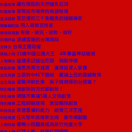
藏在鬧區的天然鐘乳石洞
封面故事
發現菜市場旁的鳥語祕境
封面故事
靠恐懼抓三千隻鱷魚的捕鱷專家
生活話題
飛入尋常百姓家
總編輯的話
有做、做完、做對、做好
商場自慢塾
波譎雲詭的台灣政局
石頭評論
台灣主體政權
去梯言
33歲中國公路大王 4年暴富神話破滅
焦點人物
遠通承認錯估形勢 捐股停損
人物專訪
潘思亮兩次減資 贏得投資人掌聲
焦點新聞
立委對中科下戰帖 戴謙上任的震撼教育
台北耳語
留職停薪赴美 吳子倩將揮別台積電？
台北耳語
連創新的方式都創新！
特別報導
網路市集讓5萬人交換創意
特別報導
工程師競技場 激發團隊創意
特別報導
新普靠備料能力 威脅三洋王座
科技風雲
任天堂年底推新主機 要市場翻盤
科技風雲
養鴨小孩翻身成為新竹地產大亨
人物特寫
打理人脈 就是打理細節
焦點人物