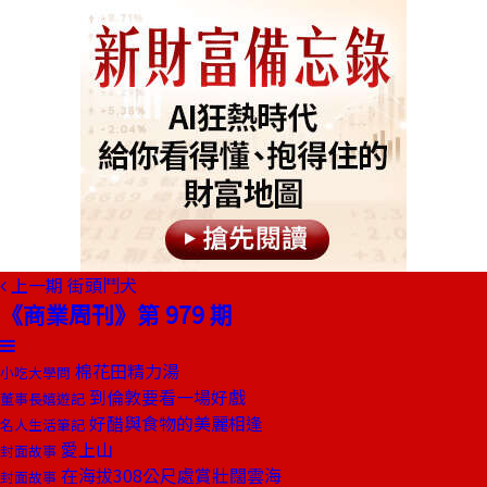
上一期
街頭鬥犬
《商業周刊》第 979 期
棉花田精力湯
小吃大學問
到倫敦要看一場好戲
董事長嬉遊記
好醋與食物的美麗相逢
名人生活筆記
愛上山
封面故事
在海拔308公尺處賞壯闊雲海
封面故事