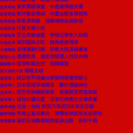
辜家兩婿操盤 中嘉競標創天價
投資焦點
對沖基金領頭 吹響台股多頭號角
投資焦點
新能源商機 遠勝傳統能源數倍
投資焦點
打造大器小孩
封面故事
王公貴族搖籃 伊頓公學走入民間
封面故事
揮別錙銖必較 擁抱貴族情懷
封面故事
全球運動行銷 聚焦大陸頂級賽事
大陸焦點
通識教育 讓全球經理人找到共鳴
管理小品
經濟制裁古巴 撥錯算盤
關鍵數字
南轅北轍
英文無所不談
缺乏和平協議以黎隨時將重燃戰火
經濟學人
日本區域爭端解答 繫於靖國神社
經濟學人
防恐安檢嚇跑旅客 低價航空首當其衝
經濟學人
接班計畫完整 百事可樂樹立交棒典範
經濟學人
省油、免稅 微型汽車成日本車主新寵
國際視窗
市場上看兆美元 華爾街掀起奈米投資熱
國際視窗
逼近石油斷層點的能源出路 每秒千桶
商周書摘