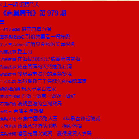
上一期
街頭鬥犬
《商業周刊》第 979 期
棉花田精力湯
小吃大學問
到倫敦要看一場好戲
董事長嬉遊記
好醋與食物的美麗相逢
名人生活筆記
愛上山
封面故事
在海拔308公尺處賞壯闊雲海
封面故事
藏在鬧區的天然鐘乳石洞
封面故事
發現菜市場旁的鳥語祕境
封面故事
靠恐懼抓三千隻鱷魚的捕鱷專家
生活話題
飛入尋常百姓家
總編輯的話
有做、做完、做對、做好
商場自慢塾
波譎雲詭的台灣政局
石頭評論
台灣主體政權
去梯言
33歲中國公路大王 4年暴富神話破滅
焦點人物
遠通承認錯估形勢 捐股停損
人物專訪
潘思亮兩次減資 贏得投資人掌聲
焦點新聞