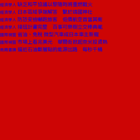
缺乏和平協議以黎隨時將重燃戰火
經濟學人
日本區域爭端解答 繫於靖國神社
經濟學人
防恐安檢嚇跑旅客 低價航空首當其衝
經濟學人
接班計畫完整 百事可樂樹立交棒典範
經濟學人
省油、免稅 微型汽車成日本車主新寵
國際視窗
市場上看兆美元 華爾街掀起奈米投資熱
國際視窗
逼近石油斷層點的能源出路 每秒千桶
商周書摘