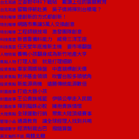
立委對中科下戰帖 戴謙上任的震撼教育
台北耳語
留職停薪赴美 吳子倩將揮別台積電？
台北耳語
連創新的方式都創新！
特別報導
網路市集讓5萬人交換創意
特別報導
工程師競技場 激發團隊創意
特別報導
新普靠備料能力 威脅三洋王座
科技風雲
任天堂年底推新主機 要市場翻盤
科技風雲
養鴨小孩翻身成為新竹地產大亨
人物特寫
打理人脈 就是打理細節
焦點人物
辜家兩婿操盤 中嘉競標創天價
投資焦點
對沖基金領頭 吹響台股多頭號角
投資焦點
新能源商機 遠勝傳統能源數倍
投資焦點
打造大器小孩
封面故事
王公貴族搖籃 伊頓公學走入民間
封面故事
揮別錙銖必較 擁抱貴族情懷
封面故事
全球運動行銷 聚焦大陸頂級賽事
大陸焦點
通識教育 讓全球經理人找到共鳴
管理小品
經濟制裁古巴 撥錯算盤
關鍵數字
南轅北轍
英文無所不談