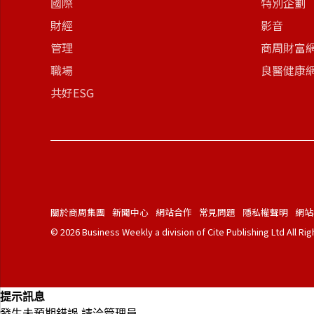
國際
特別企劃
財經
影音
管理
商周財富
職場
良醫健康
共好ESG
關於商周集團
新聞中心
網站合作
常見問題
隱私權聲明
網站
© 2026 Business Weekly a division of Cite Publishing Ltd All Ri
提示訊息
發生未預期錯誤,請洽管理員