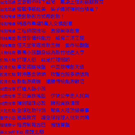
立委對中科下戰帖 戴謙上任的震撼教育
台北耳語
留職停薪赴美 吳子倩將揮別台積電？
台北耳語
連創新的方式都創新！
特別報導
網路市集讓5萬人交換創意
特別報導
工程師競技場 激發團隊創意
特別報導
新普靠備料能力 威脅三洋王座
科技風雲
任天堂年底推新主機 要市場翻盤
科技風雲
養鴨小孩翻身成為新竹地產大亨
人物特寫
打理人脈 就是打理細節
焦點人物
辜家兩婿操盤 中嘉競標創天價
投資焦點
對沖基金領頭 吹響台股多頭號角
投資焦點
新能源商機 遠勝傳統能源數倍
投資焦點
打造大器小孩
封面故事
王公貴族搖籃 伊頓公學走入民間
封面故事
揮別錙銖必較 擁抱貴族情懷
封面故事
全球運動行銷 聚焦大陸頂級賽事
大陸焦點
通識教育 讓全球經理人找到共鳴
管理小品
經濟制裁古巴 撥錯算盤
關鍵數字
南轅北轍
英文無所不談