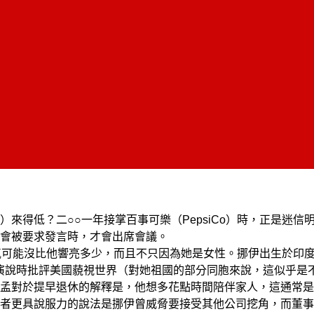
mund）來得低？二○○一年接掌百事可樂（PepsiCo）時，正
會被要求發言時，才會出席會議。
宣布）名氣可能沒比他響亮多少，而且不只因為她是女性。挪伊出生
她因為在演說時批評美國藐視世界（對她祖國的部分同胞來說，這似乎
孟對於提早退休的解釋是，他想多花點時間陪伴家人，這通常是
者更具說服力的說法是挪伊曾威脅要接受其他公司挖角，而董事