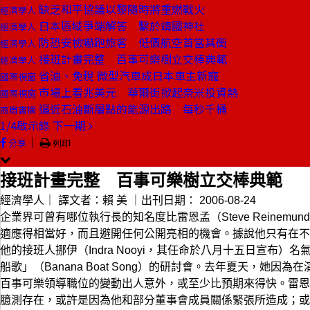
缺乏和平協議以黎隨時將重燃戰火
經濟學人
日本區域爭端解答 繫於靖國神社
經濟學人
防恐安檢嚇跑旅客 低價航空首當其衝
經濟學人
接班計畫完整 百事可樂樹立交棒典範
經濟學人
省油、免稅 微型汽車成日本車主新寵
國際視窗
市場上看兆美元 華爾街掀起奈米投資熱
國際視窗
逼近石油斷層點的能源出路 每秒千桶
商周書摘
1/4啟示錄
下一期
｜
分享
列印
接班計畫完整 百事可樂樹立交棒典範
經濟學人｜
譯文者：賴 美
｜出刊日期：
2006-08-24
企業界可曾有哪位執行長的知名度比雷恩孟（Steve Reine
適應得相當好，而且避開任何公開亮相的機會。據說他只有在不
他的接班人挪伊（Indra Nooyi，其任命於八月十五日
船歌」（Banana Boat Song）的研討會。去年夏天，
百事可樂領導職位的變動出人意外，或至少比預期來得快。雷恩
臆測存在，或許是因為他和部分董事會成員關係緊張所造成；或