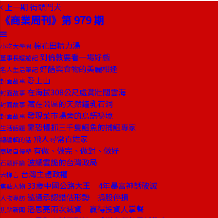
上一期
街頭鬥犬
《商業周刊》第 979 期
棉花田精力湯
小吃大學問
到倫敦要看一場好戲
董事長嬉遊記
好醋與食物的美麗相逢
名人生活筆記
愛上山
封面故事
在海拔308公尺處賞壯闊雲海
封面故事
藏在鬧區的天然鐘乳石洞
封面故事
發現菜市場旁的鳥語祕境
封面故事
靠恐懼抓三千隻鱷魚的捕鱷專家
生活話題
飛入尋常百姓家
總編輯的話
有做、做完、做對、做好
商場自慢塾
波譎雲詭的台灣政局
石頭評論
台灣主體政權
去梯言
33歲中國公路大王 4年暴富神話破滅
焦點人物
遠通承認錯估形勢 捐股停損
人物專訪
潘思亮兩次減資 贏得投資人掌聲
焦點新聞