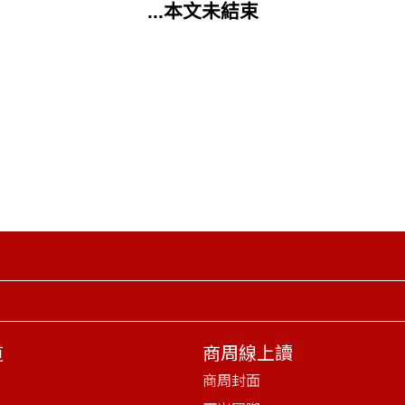
...本文未結束
道
商周線上讀
商周封面