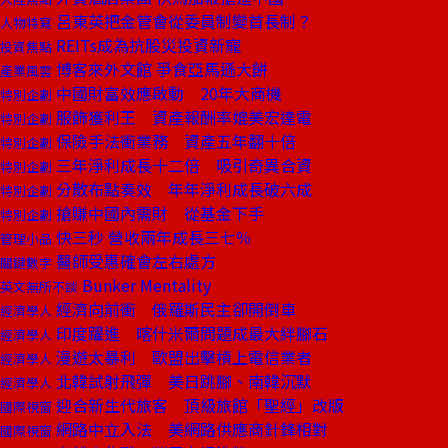
呂東英把金管會從委員制變首長制？
人物特寫
REITs成為抗股災投資新寵
投資焦點
博客來外文館 爭食亞馬遜大餅
產業風雲
中國財富效應啟動 20年大商機
特別企劃
服飾獲利王 資產報酬率媲美宏達電
特別企劃
保險手法衝業務 資產五年翻十倍
特別企劃
三年淨利成長十二倍 吸引奇異合資
特別企劃
分散布點奏效 年年淨利成長破六成
特別企劃
搶賺中國內需財 從基金下手
特別企劃
快三秒 營收兩年成長三七％
管理小品
醫師受惠確會左右處方
關鍵數字
Bunker Mentality
英文無所不談
經濟向前衝 俄羅斯民主卻開倒車
經濟學人
印度躍進 喀什米爾問題成最大絆腳石
經濟學人
漫遊太暴利 歐盟出擊槓上電信業者
經濟學人
北韓試射飛彈 美日跳腳、南韓沉默
經濟學人
迎合新生代旅客 頂級旅館「聖經」改版
國際視窗
網路中立入法 美網路供應商針鋒相對
國際視窗