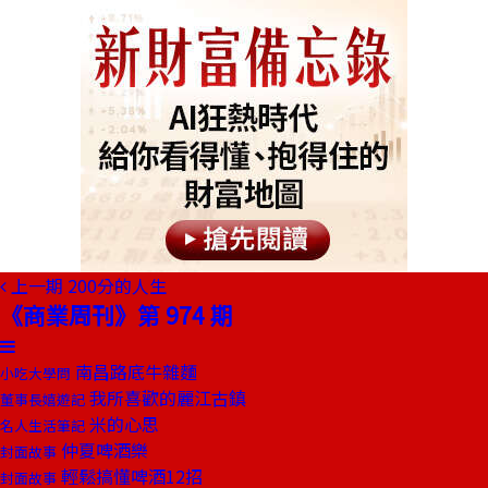
上一期
200分的人生
《商業周刊》第 974 期
南昌路底牛雜麵
小吃大學問
我所喜歡的麗江古鎮
董事長嬉遊記
米的心思
名人生活筆記
仲夏啤酒樂
封面故事
輕鬆搞懂啤酒12招
封面故事