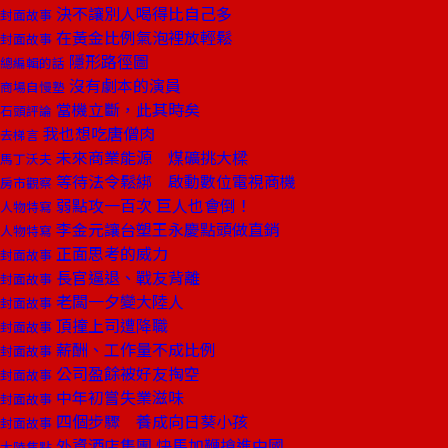
決不讓別人喝得比自己多
封面故事
在黃金比例氣泡裡放輕鬆
封面故事
隱形路徑圖
總編輯的話
沒有劇本的演員
商場自慢塾
當機立斷，此其時矣
石頭評論
我也想吃唐僧肉
去梯言
未來商業能源 煤礦挑大樑
馬丁沃夫
等待法令鬆綁 啟動數位電視商機
房市觀察
弱點攻一百次 巨人也會倒！
人物特寫
李金元讓台塑王永慶點頭做直銷
人物特寫
正面思考的威力
封面故事
長官逼退、戰友背離
封面故事
老闆一夕變大陸人
封面故事
頂撞上司遭降職
封面故事
薪酬、工作量不成比例
封面故事
公司盈餘被好友掏空
封面故事
中年初嘗失業滋味
封面故事
四個步驟 養成向日葵小孩
封面故事
外資酒店集團 快馬加鞭搶進中國
大陸焦點