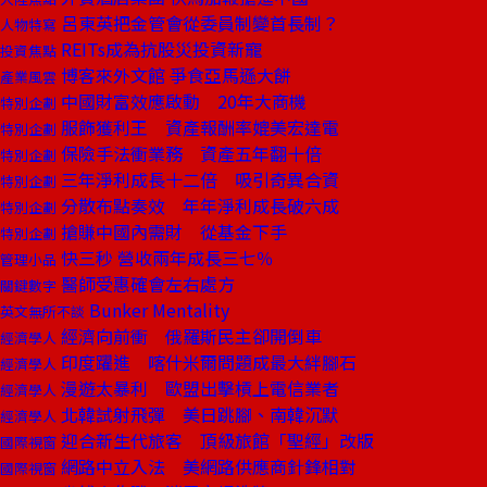
呂東英把金管會從委員制變首長制？
人物特寫
REITs成為抗股災投資新寵
投資焦點
博客來外文館 爭食亞馬遜大餅
產業風雲
中國財富效應啟動 20年大商機
特別企劃
服飾獲利王 資產報酬率媲美宏達電
特別企劃
保險手法衝業務 資產五年翻十倍
特別企劃
三年淨利成長十二倍 吸引奇異合資
特別企劃
分散布點奏效 年年淨利成長破六成
特別企劃
搶賺中國內需財 從基金下手
特別企劃
快三秒 營收兩年成長三七％
管理小品
醫師受惠確會左右處方
關鍵數字
Bunker Mentality
英文無所不談
經濟向前衝 俄羅斯民主卻開倒車
經濟學人
印度躍進 喀什米爾問題成最大絆腳石
經濟學人
漫遊太暴利 歐盟出擊槓上電信業者
經濟學人
北韓試射飛彈 美日跳腳、南韓沉默
經濟學人
迎合新生代旅客 頂級旅館「聖經」改版
國際視窗
網路中立入法 美網路供應商針鋒相對
國際視窗