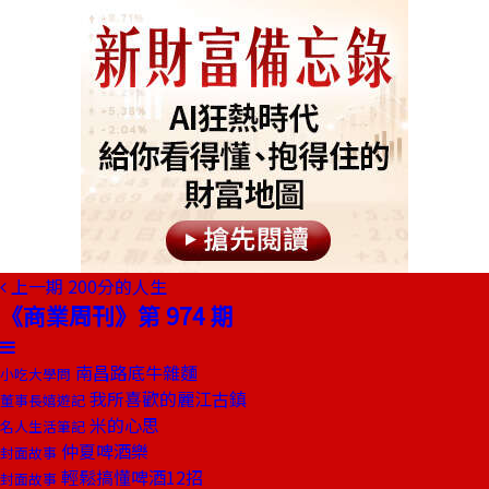
上一期
200分的人生
《商業周刊》第 974 期
南昌路底牛雜麵
小吃大學問
我所喜歡的麗江古鎮
董事長嬉遊記
米的心思
名人生活筆記
仲夏啤酒樂
封面故事
輕鬆搞懂啤酒12招
封面故事