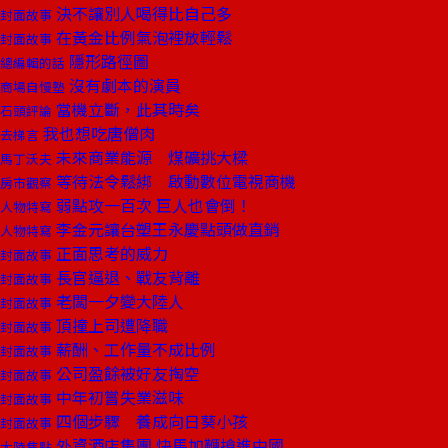
決不讓別人喝得比自己多
封面故事
在黃金比例氣泡裡放輕鬆
封面故事
隱形路徑圖
總編輯的話
沒有劇本的演員
商場自慢塾
當機立斷，此其時矣
石頭評論
我也想吃唐僧肉
去梯言
未來商業能源 煤礦挑大樑
馬丁沃夫
等待法令鬆綁 啟動數位電視商機
房市觀察
弱點攻一百次 巨人也會倒！
人物特寫
李金元讓台塑王永慶點頭做直銷
人物特寫
正面思考的威力
封面故事
長官逼退、戰友背離
封面故事
老闆一夕變大陸人
封面故事
頂撞上司遭降職
封面故事
薪酬、工作量不成比例
封面故事
公司盈餘被好友掏空
封面故事
中年初嘗失業滋味
封面故事
四個步驟 養成向日葵小孩
封面故事
外資酒店集團 快馬加鞭搶進中國
大陸焦點