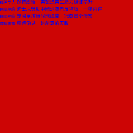
保持創新 美製造業生產力穩健攀升
經濟學人
迪士尼獎勵中國消費者反盜版 一舉兩得
國際視窗
義國足壇爆假球醜聞 冠亞軍全涉案
國際視窗
集體偏見 是創意的天敵
商周書摘