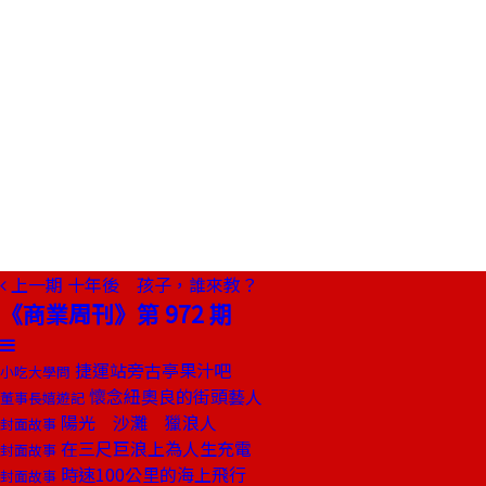
上一期
十年後 孩子，誰來教？
《商業周刊》第 972 期
捷運站旁古亭果汁吧
小吃大學問
懷念紐奧良的街頭藝人
董事長嬉遊記
陽光 沙灘 獵浪人
封面故事
在三尺巨浪上為人生充電
封面故事
時速100公里的海上飛行
封面故事