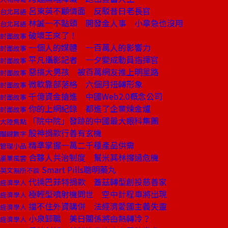
呂東英不顧情面 反駁昔日老長官
台北耳語
林誠一不點頭 開發金人事 小辜急也沒用
台北耳語
破壞王來了！
封面故事
一個人的媒體 一百萬人的影響力
封面故事
平凡攝影記者 一夕變成動員指揮官
封面故事
惡搞大男孩 被百萬網友推上明星路
封面故事
微軟靠部落格 六個月扭轉形象
封面故事
千億資金搶進 中國Web2.0概念公司
封面故事
你的上網紀錄 都進了企業煉金爐
封面故事
「院中院」發跡的中國最大眼科集團
大陸焦點
股神捐款行善有玄機
關鍵數字
精準掌握一萬二千種產品供需
管理小品
合夥人共治制度 幫米其林撐過危機
產業風雲
Smart Pills聰明藥丸
英文無所不談
代操巴菲特捐款 蓋茲轉型創投慈善家
經濟學人
極輕型噴射機問世 空中計程車將出現
經濟學人
擋不住外資購併 法經濟愛國主義失靈
經濟學人
小泉卸職 美日關係將由熱轉冷？
經濟學人