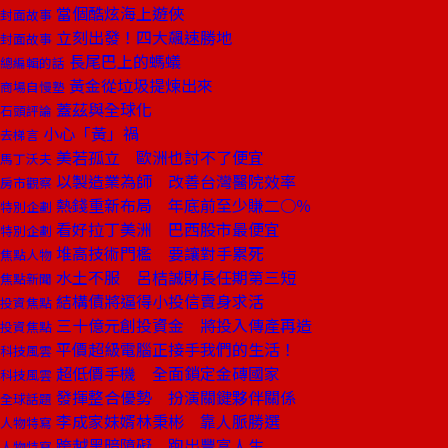
當個酷炫海上遊俠
封面故事
立刻出發！四大飆速勝地
封面故事
長尾巴上的螞蟻
總編輯的話
黃金從垃圾提煉出來
商場自慢塾
蓋茲與全球化
石頭評論
小心「黃」禍
去梯言
美若孤立 歐洲也討不了便宜
馬丁沃夫
以製造業為師 改善台灣醫院效率
房市觀察
熱錢重新布局 年底前至少賺二○％
特別企劃
看好拉丁美洲 巴西股市最便宜
特別企劃
堆高技術門檻 要讓對手累死
焦點人物
水土不服 呂桔誠財長任期第三短
焦點新聞
結構債將逼得小投信賣身求活
投資焦點
三十億元創投資金 將投入傳產再造
投資焦點
平價超級電腦正接手我們的生活！
科技風雲
超低價手機 全面鎖定金磚國家
科技風雲
發揮整合優勢 扮演關鍵夥伴關係
全球話題
李成家妹婿林秉彬 靠人脈勝選
人物特寫
跨越黑暗障礙 跑出豐富人生
人物特寫