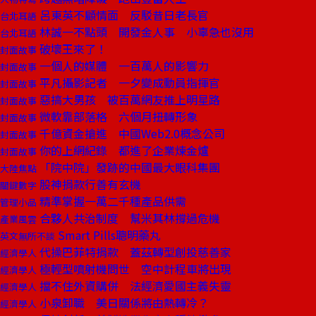
呂東英不顧情面 反駁昔日老長官
台北耳語
林誠一不點頭 開發金人事 小辜急也沒用
台北耳語
破壞王來了！
封面故事
一個人的媒體 一百萬人的影響力
封面故事
平凡攝影記者 一夕變成動員指揮官
封面故事
惡搞大男孩 被百萬網友推上明星路
封面故事
微軟靠部落格 六個月扭轉形象
封面故事
千億資金搶進 中國Web2.0概念公司
封面故事
你的上網紀錄 都進了企業煉金爐
封面故事
「院中院」發跡的中國最大眼科集團
大陸焦點
股神捐款行善有玄機
關鍵數字
精準掌握一萬二千種產品供需
管理小品
合夥人共治制度 幫米其林撐過危機
產業風雲
Smart Pills聰明藥丸
英文無所不談
代操巴菲特捐款 蓋茲轉型創投慈善家
經濟學人
極輕型噴射機問世 空中計程車將出現
經濟學人
擋不住外資購併 法經濟愛國主義失靈
經濟學人
小泉卸職 美日關係將由熱轉冷？
經濟學人