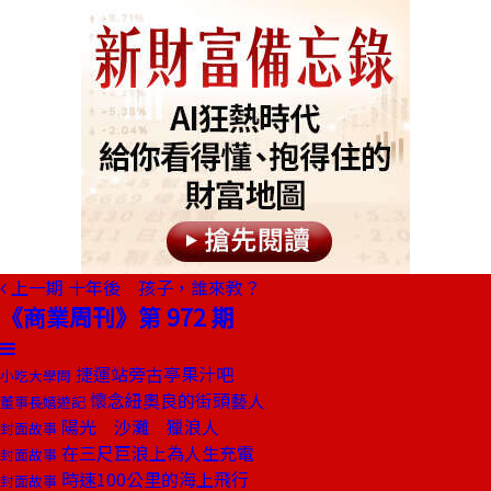
上一期
十年後 孩子，誰來教？
《商業周刊》第 972 期
捷運站旁古亭果汁吧
小吃大學問
懷念紐奧良的街頭藝人
董事長嬉遊記
陽光 沙灘 獵浪人
封面故事
在三尺巨浪上為人生充電
封面故事
時速100公里的海上飛行
封面故事