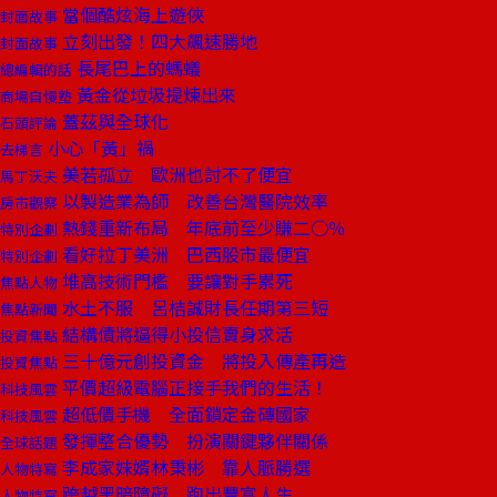
當個酷炫海上遊俠
封面故事
立刻出發！四大飆速勝地
封面故事
長尾巴上的螞蟻
總編輯的話
黃金從垃圾提煉出來
商場自慢塾
蓋茲與全球化
石頭評論
小心「黃」禍
去梯言
美若孤立 歐洲也討不了便宜
馬丁沃夫
以製造業為師 改善台灣醫院效率
房市觀察
熱錢重新布局 年底前至少賺二○％
特別企劃
看好拉丁美洲 巴西股市最便宜
特別企劃
堆高技術門檻 要讓對手累死
焦點人物
水土不服 呂桔誠財長任期第三短
焦點新聞
結構債將逼得小投信賣身求活
投資焦點
三十億元創投資金 將投入傳產再造
投資焦點
平價超級電腦正接手我們的生活！
科技風雲
超低價手機 全面鎖定金磚國家
科技風雲
發揮整合優勢 扮演關鍵夥伴關係
全球話題
李成家妹婿林秉彬 靠人脈勝選
人物特寫
跨越黑暗障礙 跑出豐富人生
人物特寫