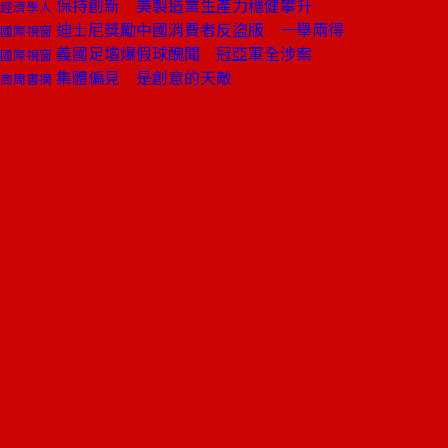
保持創新 美製造業生產力穩健攀升
經濟學人
迪士尼獎勵中國消費者反盜版 一舉兩得
國際視窗
義國足壇爆假球醜聞 冠亞軍全涉案
國際視窗
集體偏見 是創意的天敵
商周書摘