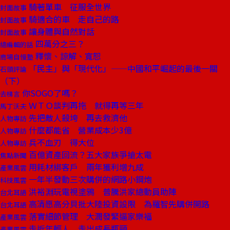
騎著單車 征服全世界
封面故事
騎適合的車 走自己的路
封面故事
讓身體與自然對話
封面故事
四萬分之三？
總編輯的話
釋懷、諒解、寬恕
商場自慢塾
「民主」與「現代化」——中國和平崛起的最後一關
石頭評論
（下）
你SOGO了嗎？
去梯言
ＷＴＯ談判再拖 就得再等三年
馬丁沃夫
先把敵人殺垮 再去救濟他
人物專訪
什麼都能省 營業成本少3億
人物專訪
兵不血刃 得大位
人物專訪
百億資產回流？五大家族爭搶太電
焦點新聞
用耗材綁客戶 兩年獲利增九成
產業風雲
一年半發動三次購併的網路小鋼炮
科技風雲
洪裕淵玩電視塗鴉 普騰洪家總動員助陣
台北耳語
高清愿高分貝批大陸投資設限 為羅智先購併開路
台北耳語
落實細節管理 大潤發緊逼家樂福
產業風雲
走近年輕人 走出成長瓶頸
產業風雲