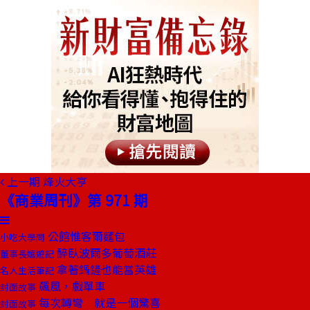
上一期
烽火大亨
《商業周刊》第 971 期
公館惟客爾麵包
小吃大學問
醉臥波爾多葡萄酒莊
董事長嬉遊記
拿著鍋鏟也能當英雄
名人生活筆記
飆風，戲單車
封面故事
每次轉彎 就是一個驚喜
封面故事