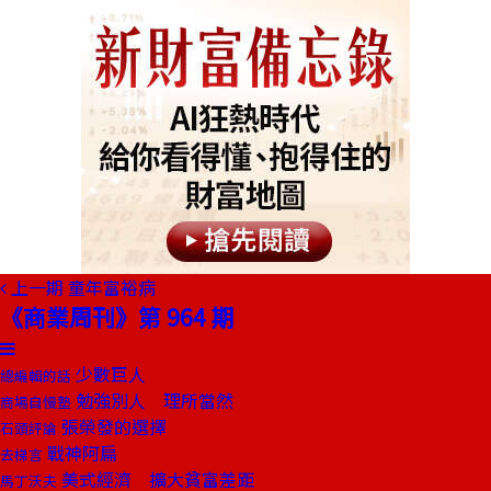
上一期
童年富裕病
《商業周刊》第 964 期
少數巨人
總編輯的話
勉強別人 理所當然
商場自慢塾
張榮發的選擇
石頭評論
戰神阿扁
去梯言
美式經濟 擴大貧富差距
馬丁沃夫