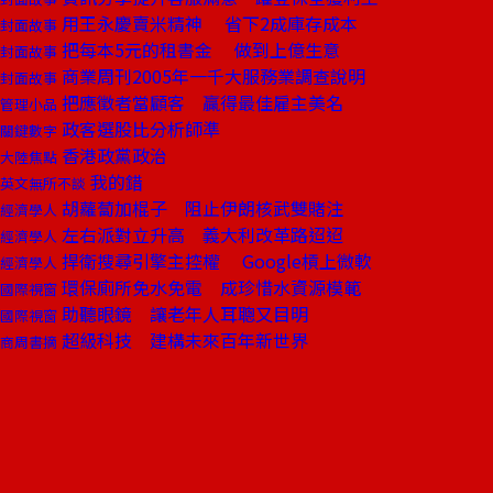
用王永慶賣米精神 省下2成庫存成本
封面故事
把每本5元的租書金 做到上億生意
封面故事
商業周刊2005年一千大服務業調查說明
封面故事
把應徵者當顧客 贏得最佳雇主美名
管理小品
政客選股比分析師準
關鍵數字
香港政黨政治
大陸焦點
我的錯
英文無所不談
胡蘿蔔加棍子 阻止伊朗核武雙賭注
經濟學人
左右派對立升高 義大利改革路迢迢
經濟學人
捍衛搜尋引擎主控權 Google槓上微軟
經濟學人
環保廁所免水免電 成珍惜水資源模範
國際視窗
助聽眼鏡 讓老年人耳聰又目明
國際視窗
超級科技 建構未來百年新世界
商周書摘