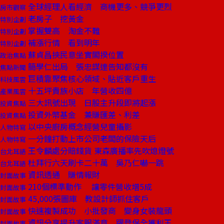
全球經理人看經濟 商機更多、競爭更烈
房市觀察
老房子 挖黃金
特別企劃
掌握雙高 淘金不難
特別企劃
補漲行情 看到明年
特別企劃
蘇貞昌挾民意坐實閣揆位置
政治焦點
簡學仁出局 張忠謀連告知都沒有
焦點新聞
巨積靠聚焦核心領域、貼近客戶重生
科技風雲
十五坪貴族小店 年營收四億
產業風雲
三大訊號出現 日股主升段即將起漲
投資焦點
投資外幣基金 兼賺匯差、利差
投資焦點
以中央廚房概念經營兒童攝影
人物特寫
一分鐘打動上市公司老闆的保險天后
人物特寫
王令麟處分賠錢貨 東森廣播率先吹熄燈號
台北耳語
杜拜行六天刷卡二十萬 吳乃仁嚇一跳
台北耳語
資訊透通 賺情報財
封面故事
210個標準動作 讓零件營收增5成
封面故事
45,000張圖庫 教設計師抓住客戶
封面故事
快速複製成功 小批發商 變身女裝龍頭
封面故事
資訊分享提升客服滿意 躍登保全獲利王
封面故事