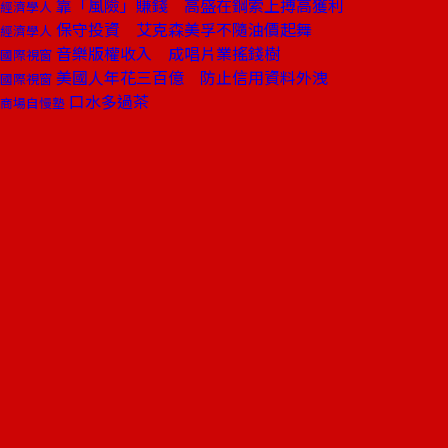
靠「風險」賺錢 高盛在鋼索上搏高獲利
經濟學人
保守投資 艾克森美孚不隨油價起舞
經濟學人
音樂版權收入 成唱片業搖錢樹
國際視窗
美國人年花三百億 防止信用資料外洩
國際視窗
口水多過茶
商場自慢塾