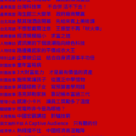
台灣科技業 不合併 活不下去！
產業風雲
海生館三大變革 政府廠商雙贏
產業風雲
蔡其瑞酒店開幕 先給來賓上美術課
台北耳語
不想惹戴爾注意 王振堂不再「吠火車」
台北耳語
經濟規模縮小 求富之道
商周書摘
資訊業的下個浪潮指向綠色科技
人物專訪
路邊攤起家的平價成衣大王
人物特寫
企業做公益 結合自身資源事半功倍
特別企劃
童年富裕病
封面故事
3大財富能力 才是最有價值的資產
封面故事
施崇棠讓孩子 從匱乏中學惜物
封面故事
蔣國樑教子女 寫預算書學用錢
封面故事
洛克菲勒家族 靠記帳本富過三代
封面故事
感謝小卡片 讓員工獎勵多了溫度
管理小品
核電昨非今是為哪樁？
關鍵數字
中國宏觀調控 黔驢技窮
大陸焦點
A Captive Audience 只有聽的份
英文無所不談
熱錢擋不住 中國經濟高溫難降
經濟學人