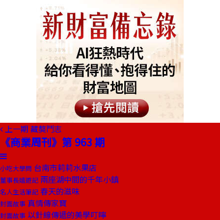
上一期
藏獒鬥志
《商業周刊》第 963 期
台南市莉莉水果店
小吃大學問
兩座湖中間的千年小鎮
董事長嬉遊記
春天的滋味
名人生活筆記
真情傳家寶
封面故事
以針線傳遞的美學叮嚀
封面故事