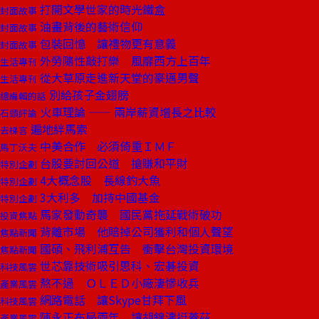
打開文學世家的時光鐵盒
封面故事
油畫背後的藝術信仰
封面故事
包裝回憶 讓禮物更有意義
封面故事
外勞隨性敲打樂 風靡西方上百年
生活專刊
從大草原走進新天堂的豪邁男聲
生活專刊
別給孩子金翅膀
總編輯的話
火車理論 —— 兩岸薪資增長之比較
石頭評論
遍地絆馬索
去梯言
中美合作 必須倚重ＩＭＦ
馬丁沃夫
台股要討回公道 搶賺和平財
特別企劃
4大概念股 長線釣大魚
特別企劃
3大利多 加持中國基金
特別企劃
馬家發動奇襲 國民黨拖延戰術破功
投資焦點
背離市場 他賠掉公司獲利和個人聲望
焦點新聞
國碩、飛利浦互告 衝擊台灣投資環境
焦點新聞
世芯靠技術吸引思科、宏碁投資
科技風雲
熬不過 ＯＬＥＤ小廠淒慘收兵
產業風雲
網路電話 讓Skype甘拜下風
科技風雲
陳永正布局兩年 讓胡錦濤挺蓋茲
產業風雲