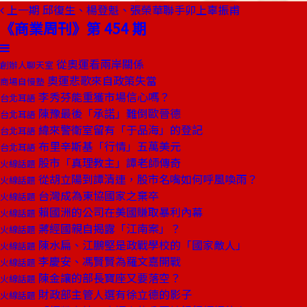
上一期
邱復生、楊登魁、張榮華聯手卯上辜振甫
《商業周刊》第 454 期
從奧運看兩岸關係
創辦人聊天室
奧運悲歌來自政策失當
商場自慢塾
李秀芬能重獲市場信心嗎？
台北耳語
陳豫最後「承諾」難倒歐晉德
台北耳語
緯來警衛室留有「于品海」的登記
台北耳語
布里辛斯基「行情」五萬美元
台北耳語
股市「真理教主」譚老師傳奇
火線話題
從胡立陽到譚清連，股市名嘴如何呼風喚雨？
火線話題
台灣成為東協國家之棄卒
火線話題
賴國洲的公司在美國賺取暴利內幕
火線話題
蔣經國親自揭露「江南案」？
火線話題
陳水扁、江鵬堅是政戰學校的「國家敵人」
火線話題
李慶安、馮賢賢為羅文嘉開戰
火線話題
陳金讓的部長寶座又要落空？
火線話題
財政部主管人選有徐立德的影子
火線話題