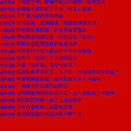
「經營之神」廖福本的公司被銀行拒絕往來
產業風雲
台灣電子業吹起ＩＢＭ「利多」旋風
產業風雲
三千億大餅政商肉搏戰
封面故事
民代官員、皇親國戚，暗盤價碼滿天飛！
封面故事
民進黨家事如麻，許信良當家難為
火線話題
周柏雅單挑黃忠臣，行天宮犯「官符」
火線話題
年薪比總經理還高的單身女郎
人物特寫
中外銀行卡位大戰信用卡市場發高燒
特別企劃
信用卡「血拚」三大促銷戰場
特別企劃
來張「免年費」信用卡如何？
特別企劃
經濟成長率跌到五．八八％，台灣經濟愈來愈差？
產業風雲
半導體雙霸聯電、華邦兵敗ＳＲＡＭ戰場
產業風雲
一個虐待狂也瘋狂的節目
產業風雲
肯邦顛覆傳統辦公室文化，注入全新的工作哲學！
產業風雲
奧運期亞特蘭大員工上班出新招
國際視窗
日本社會新鮮人最愛的企業
國際視窗
賭城獻慇懃只求亞洲凱子擲千金
國際視窗