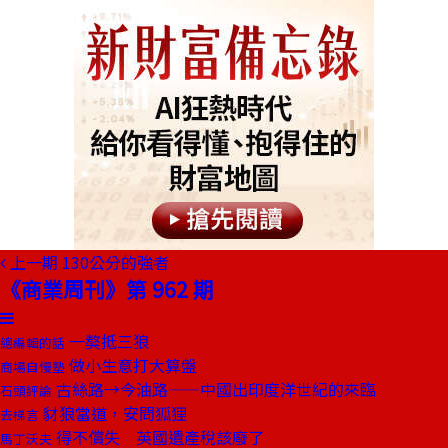
上一期
130公分的強者
《商業周刊》第 962 期
一獒抵三狼
總編輯的話
做小生意打大算盤
商場自慢塾
古絲路→今油路——中國出印度洋世紀的來臨
石頭評論
豺狼當道，安問狐狸
去梯言
得不償失 英國遺產稅該廢了
馬丁沃夫