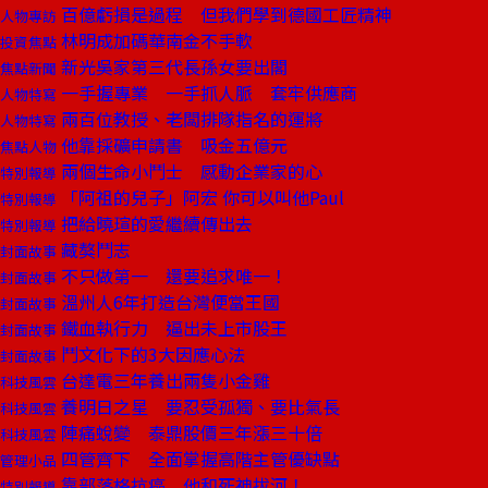
百億虧損是過程 但我們學到德國工匠精神
人物專訪
林明成加碼華南金不手軟
投資焦點
新光吳家第三代長孫女要出閣
焦點新聞
一手握專業 一手抓人脈 套牢供應商
人物特寫
兩百位教授、老闆排隊指名的運將
人物特寫
他靠採礦申請書 吸金五億元
焦點人物
兩個生命小鬥士 感動企業家的心
特別報導
「阿祖的兒子」阿宏 你可以叫他Paul
特別報導
把給曉瑄的愛繼續傳出去
特別報導
藏獒鬥志
封面故事
不只做第一 還要追求唯一！
封面故事
溫州人6年打造台灣便當王國
封面故事
鐵血執行力 逼出未上市股王
封面故事
鬥文化下的3大因應心法
封面故事
台達電三年養出兩隻小金雞
科技風雲
養明日之星 要忍受孤獨、要比氣長
科技風雲
陣痛蛻變 泰鼎股價三年漲三十倍
科技風雲
四管齊下 全面掌握高階主管優缺點
管理小品
靠部落格抗癌 他和死神拔河！
特別報導