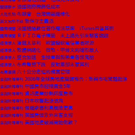
油國政府掩飾低成本
關鍵數字
布胡會 台灣問題邊緣化
大陸焦點
新保守主義派
英文無所不談
法國通過數位著作權法草案 iTunes首當其衝
國際視窗
ＲＦＩＤ電子標籤 未上路先引來駭客覬覦
國際視窗
漫遊太暴利 歐盟擬砍電信業者財源
經濟學人
軟體網路化 微軟、甲骨文的隱形敵人
經濟學人
整合加速 生技業與製藥業各懷鬼胎
經濟學人
布希聲勢下跌 反對黨卻未蒙其利
經濟學人
六十公分走道的務實管理
商周書摘
2006年全球房地產關鍵報告：新興市場驚豔起漲
金融時報專刊
中國房市迎接黃金5年
金融時報專刊
資訊產業炒熱印度房市
金融時報專刊
日本吹響起漲號角
金融時報專刊
俄羅斯獲利高風險更高
金融時報專刊
英國房價靠外來客支撐
金融時報專刊
美國地產破滅開始倒數？
金融時報專刊