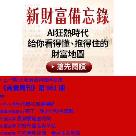
上一期
大象男孩與機器女孩
《商業周刊》第 961 期
南機場推車燒餅
小吃大學問
聽了一晚上的教堂鐘聲
董事長嬉遊記
愛湖勝過當總裁
封面故事
將廢柴變名貴茶花
封面故事
在初春新芽間 看見生命真諦
封面故事