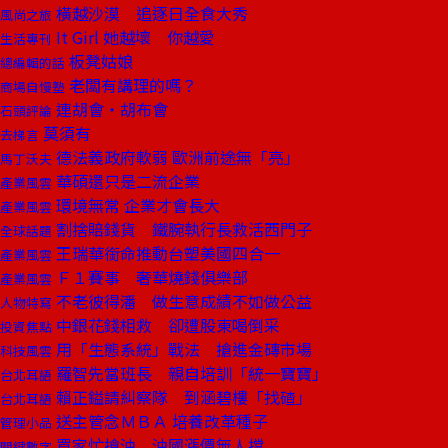
橫越沙漠 追逐日全食大秀
風尚之旅
It Girl 她越壞 你越愛
生活專刊
板凳姑娘
總編輯的話
老闆有講理的嗎？
商場自慢塾
連胡會‧胡布會
石頭評論
莫須有
去梯言
德法義政府軟弱 歐洲前途無「亮」
馬丁沃夫
華碩還只是二流企業
產業風雲
環境無常 企業才會長大
產業風雲
割捨賠錢貨 鐵腕執行長救活西門子
全球話題
王瑞華銜命推動台塑美國四合一
產業風雲
Ｆ１賽事 奢華燒錢俱樂部
產業風雲
不老彼得潘 做生意成績不如做公益
人物特寫
中銀花錢相救 卻遭股東喝倒采
投資焦點
用「生態系統」戰法 搶進金磚市場
科技風雲
羅智先當班長 親自培訓「統一寶寶」
台北耳語
賴正鎰請糾察隊 到涵碧樓「找碴」
台北耳語
送主管念ＭＢＡ 培養改革種子
管理小品
買家忙搶油 油國漲價無人擋
關鍵數字