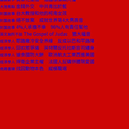
金錢外交 中共青出於藍
大陸焦點
台大教授和他的柯南女孩
封面故事
絕不放棄 成就世界第4大男高音
封面故事
4%人承擔不幸 96%人有責任幫他
封面故事
The Gospel of Judas 猶大福音
英文無所不談
耶路撒冷安全界線 反成以巴和平路障
經濟學人
回扣惹爭議 英特爾反托拉斯官司纏身
經濟學人
搶食國防大餅 歐洲航太工業西進美國
經濟學人
捍衛企業主權 法國人反購併體現愛國
經濟學人
找回動物本色 縱橫職場
商周書摘